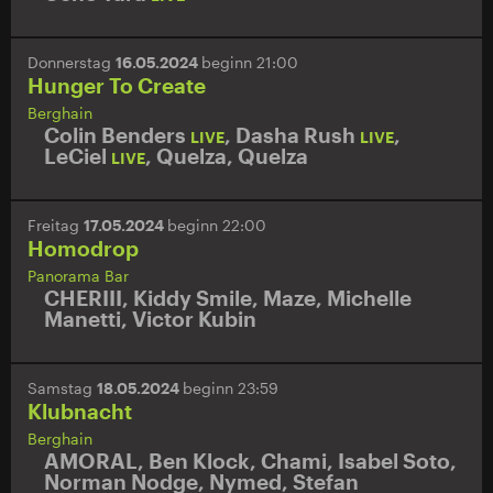
Donnerstag
16.05.2024
beginn 21:00
Hunger To Create
Berghain
Colin Benders
,
Dasha Rush
,
LIVE
LIVE
LeCiel
,
Quelza
,
Quelza
LIVE
Freitag
17.05.2024
beginn 22:00
Homodrop
Panorama Bar
CHERIII
,
Kiddy Smile
,
Maze
,
Michelle
Manetti
,
Victor Kubin
Samstag
18.05.2024
beginn 23:59
Klubnacht
Berghain
AMORAL
,
Ben Klock
,
Chami
,
Isabel Soto
,
Norman Nodge
,
Nymed
,
Stefan