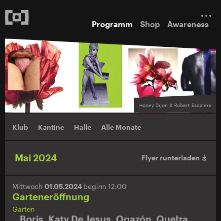
Programm
Shop
Awareness
Honey Dijon & Robert Escalera
Klub
Kantine
Halle
Alle Monate
Mai 2024
Flyer runterladen
Mittwoch
01.05.2024
beginn 12:00
Garteneröffnung
Garten
Boris
,
Katy De Jesus
,
Ogazón
,
Quelza