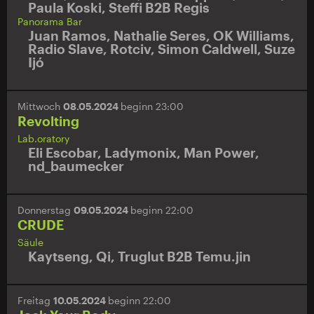
Paula Koski
,
Steffi B2B Regis
Panorama Bar
Juan Ramos
,
Nathalie Seres
,
OK Williams
,
Radio Slave
,
Rotciv
,
Simon Caldwell
,
Suze
Ijó
Mittwoch
08.05.2024
beginn 23:00
Revolting
Lab.oratory
Eli Escobar
,
Ladymonix
,
Man Power
,
nd_baumecker
Donnerstag
09.05.2024
beginn 22:00
CRUDE
Säule
Kaytseng
,
Qi
,
Truglut B2B Temu.jin
Freitag
10.05.2024
beginn 22:00