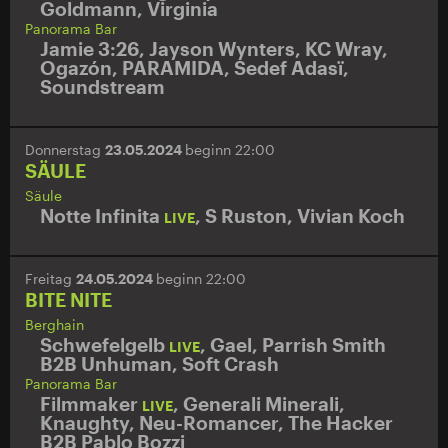
Goldmann
,
Virginia
Panorama Bar
Jamie 3:26
,
Jayson Wynters
,
KC Wray
,
Ogazón
,
PARAMIDA
,
Sedef Adasï
,
Soundstream
Donnerstag
23.05.2024
beginn 22:00
SÄULE
Säule
Notte Infinita
,
S Ruston
,
Vivian Koch
LIVE
Freitag
24.05.2024
beginn 22:00
BITE NITE
Berghain
Schwefelgelb
,
Gael
,
Parrish Smith
LIVE
B2B Unhuman
,
Soft Crash
Panorama Bar
Filmmaker
,
Generali Minerali
,
LIVE
Knaughty
,
Neu-Romancer
,
The Hacker
B2B Pablo Bozzi