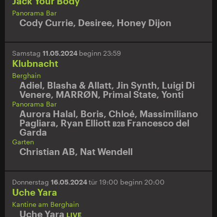
Jack Your Body
Panorama Bar
Cody Currie
,
Desiree
,
Honey Dijon
Samstag
11.05.2024
beginn 23:59
Klubnacht
Berghain
Adiel
,
Blasha & Allatt
,
Jin Synth
,
Luigi Di
Venere
,
MARRØN
,
Primal State
,
Yonti
Panorama Bar
Aurora Halal
,
Boris
,
Chloé
,
Massimiliano
Pagliara
,
Ryan Elliott
Francesco del
B2B
Garda
Garten
Christian AB
,
Nat Wendell
Donnerstag
16.05.2024
tür 19:00 beginn 20:00
Uche Yara
Kantine am Berghain
Uche Yara
LIVE