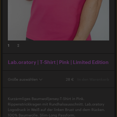
1
2
Lab.oratory | T-Shirt | Pink | Limited Edition
28 €
In den Warenkorb
Kurzärmliges Baumwolljersey-T-Shirt in Pink.
Rippenstrickkragen mit Rundhalsausschnitt. Lab.oratory
Logodruck in Weiß auf der linken Brust und dem Rücken.
100% Baumwolle. Slim-Long Passform.