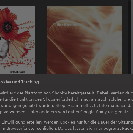
ookies und Tracking
O-TON 103
wird auf der Plattform von Shopify bereitgestellt. Dabei werden du
Nick Höppner
Box Drop EP
e für die Funktion des Shops erforderlich sind, als auch solche, die 
wertungen genutzt werden. Shopify sammelt z. B. Informationen da
EP
·
Download
op verwenden. Unter anderem wird dabei Google Analytics genutzt.
 Einwilligung erteilen, werden Cookies nur für die Dauer der Sitzun
Ihr Browserfenster schließen. Daraus lassen sich nur begrenzt Rücks