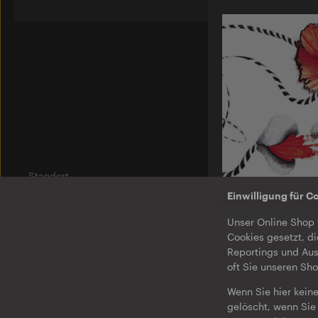
Standort
Am Wriezener Bahnhof
Einwilligung für C
10243 Berlin
O-TON 02
Unser Online Shop 
Brtschitsch
Label
Twirl / Under
Cookies gesetzt, di
Ostgut Ton
Reportings und Aus
EP
oft Sie unseren Sh
Bierhof
Wenn Sie hier keine
Jobs
gelöscht, wenn Sie 