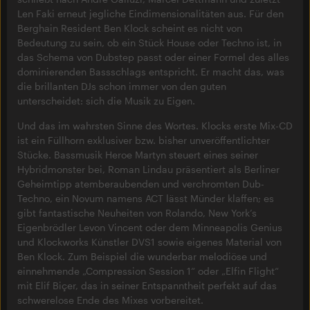
Len Faki erneut jegliche Eindimensionalitäten aus. Für den
Berghain Resident Ben Klock scheint es nicht von
Bedeutung zu sein, ob ein Stück House oder Techno ist, in
das Schema von Dubstep passt oder einer Formel des alles
dominierenden Bassschlags entspricht. Er macht das, was
die brillanten DJs schon immer von den guten
unterscheidet: sich die Musik zu Eigen.
Und das im wahrsten Sinne des Wortes. Klocks erste Mix-CD
ist ein Füllhorn exklusiver bzw. bisher unveröffentlichter
Stücke. Bassmusik Heroe Martyn steuert eines seiner
Hybridmonster bei, Roman Lindau präsentiert als Berliner
Geheimtipp atemberaubenden und verchromten Dub-
Techno, ein Novum namens ACT lässt Münder klaffen; es
gibt fantastische Neuheiten von Rolando, New York’s
Eigenbrödler Levon Vincent oder dem Minneapolis Genius
und Klockworks Künstler DVS1 sowie eigenes Material von
Ben Klock. Zum Beispiel die wunderbar melodiöse und
einnehmende „Compression Session 1“ oder „Elfin Flight“
mit Elif Biçer, das in seiner Entspanntheit perfekt auf das
schwerelose Ende des Mixes vorbereitet.