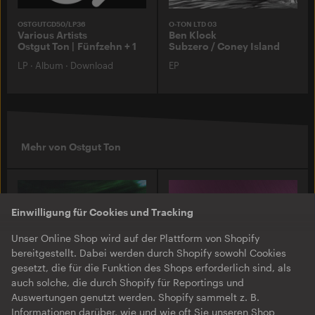
OSTGUTCD50/LP36
O-TON LTD 03
Various Artists
Ben Klock
Ostgut Ton | Fünfzehn + 1
Subzero / Coney Island
LP
·
Album
·
Download
EP
Mehr von Ostgut Ton
Einwilligung für Cookies und Tracking
Unser Online Shop wird auf der Plattform von Shopify
bereitgestellt. Dabei werden durch Shopify sowohl Cookies
gesetzt, die für die Funktion des Shops erforderlich sind, als
auch solche, die durch Shopify für Reportings und
Auswertungen genutzt werden. Shopify sammelt z. B.
Informationen darüber, wie und wie oft Sie unseren Shop