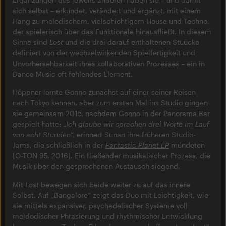
sich selbst – erkundet, verändert und ergänzt, mit einem
Hang zu melodischem, vielschichtigem House und Techno,
der spielerisch über das Funktionale hinausfließt. In diesem
Sinne sind
Lost
und die drei darauf enthaltenen Stuücke
definiert von der wechselwirkenden Spielfertigkeit und
Unvorhersehbarkeit ihres kollaborativen Prozesses – ein in
Dance Music oft fehlendes Element.
Höppner lernte Gonno zunächst auf einer seiner Reisen
nach Tokyo kennen, aber zum ersten Mal ins Studio gingen
sie gemeinsam 2015, nachdem Gonno in der Panorama Bar
gespielt hatte: „
Ich glaube wir sprachen drei Worte im Lauf
von acht Stunden
“, erinnert Sunao ihre früheren Studio-
Jams, die schließlich in der
Fantastic Planet EP
mündeten
[O-TON 95, 2016]. Ein fließender musikalischer Prozess, die
Musik über den gesprochenen Austausch siegend.
Mit
Lost
bewegen sich beide weiter zu auf das innere
Selbst. Auf „Bangalore“ zeigt das Duo mit Leichtigkeit, wie
sie mittels expansiver, psychedelischer Systeme voll
meldodischer Phrasierung und rhythmischer Entwicklung