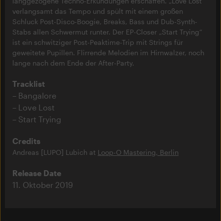
langgezogene Techno-Erkundungen erschaffen. „Love Lost“
verlangsamt das Tempo und spült mit einem großen
Schluck Post-Disco-Boogie, Breaks, Bass und Dub-Synth-
Stabs allen Schwermut runter. Der EP-Closer „Start Trying“
ist ein schwitziger Post-Peaktime-Trip mit Strings für
geweitete Pupillen. Flirrende Melodien im Hirnwalzer, noch
lange nach dem Ende der After-Party.
Tracklist
Bangalore
Love Lost
Start Trying
Credits
Andreas [LUPO] Lubich at
Loop-O Mastering, Berlin
Release Date
11. Oktober 2019