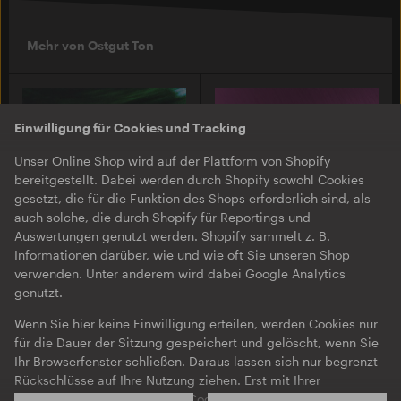
Mehr von Ostgut Ton
Einwilligung für Cookies und Tracking
Unser Online Shop wird auf der Plattform von Shopify
bereitgestellt. Dabei werden durch Shopify sowohl Cookies
gesetzt, die für die Funktion des Shops erforderlich sind, als
auch solche, die durch Shopify für Reportings und
Auswertungen genutzt werden. Shopify sammelt z. B.
Informationen darüber, wie und wie oft Sie unseren Shop
O-TON 131
O-TON 130
verwenden. Unter anderem wird dabei Google Analytics
Justine Perry & Paula Koski
Inox Traxx | Love Letter
genutzt.
| Paired Works
EP
·
Download
·
Limited
Wenn Sie hier keine Einwilligung erteilen, werden Cookies nur
EP
·
Download
Edition
für die Dauer der Sitzung gespeichert und gelöscht, wenn Sie
Ihr Browserfenster schließen. Daraus lassen sich nur begrenzt
Rückschlüsse auf Ihre Nutzung ziehen. Erst mit Ihrer
Einwilligung werden Analyse-Cookies auch über die