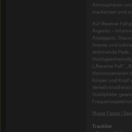
Atmosphären und b
markanten und sc
Auf
Reverse Fall
gi
Argento – informi
Arpeggios, Stacc
Snares und schna
dröhnende Pads. 
Hochgeschwindigk
(„Reverse Fall“, 
Horrorszenarien d
Körper und Kopf ve
Verkehrstodfetis
Stahlpfeiler gewi
Frequenzspektrum,
Phase Fatale | Rev
Tracklist