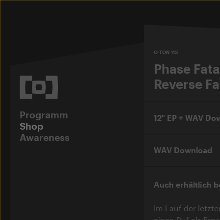
O-TON 113
Phase Fata
Reverse Fa
Programm
12" EP + WAV Do
Shop
Awareness
WAV Download
Auch erhältlich b
Im Lauf der letzte
einen Ruf als Ern