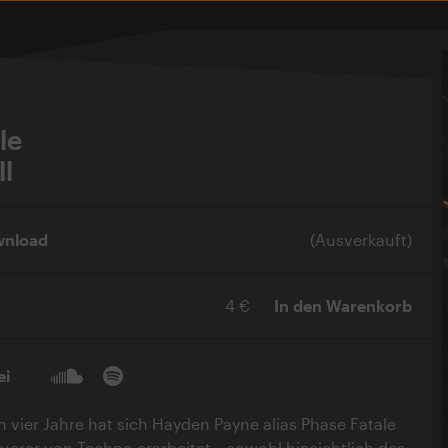
le
ll
wnload
(Ausverkauft)
4 €
In den Warenkorb
ei
n vier Jahre hat sich Hayden Payne alias Phase Fatale
euerer von Techno erarbeitet – sowohl hinsichtlich des