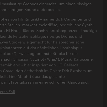
asslastige Grooves einerseits, um einen bissigen,
harfkantigen Sound andererseits.
bt es von Film(musik) – namentlich Carpenter und
erte Stellen: markant-melodiöse, bedrohliche Synth-
ato-Hi-Hats, düstere Sechzehntelsequenzen, knackige
lzende Peitschenschläge, noisige Drones und
Zwei Stücke wie gemacht für halsbrecherische
eitsfahrten auf der nächtlichen Überholspur
„Blackbox“), zwei abgebremste Stücke für die
anach („Incision“, „Empty Whip“). Musik, Karosserie,
rmählend – hier inspiriert von J.G. Ballards
ch
Crash
, dort ästhetisch im Geiste Dirk Skrebers um
ckelt. Eine Abfahrt über das gesamte
 mit Frontalcrash in einer schroffen Klangwand.
erse Fall