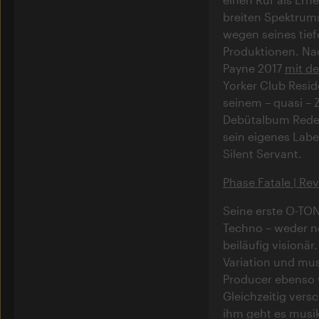
breiten Spektrums
wegen seines tie
Produktionen. Nac
Payne 2017
mit de
Yorker Club Resid
seinem – quasi – Z
Debütalbum Redee
sein eigenes Label
Silent Servant.
Phase Fatale | Rev
Seine erste O-TO
Techno – weder no
beiläufig visionär
Variation und mus
Producer ebenso w
Gleichzeitig vers
ihm geht es musik