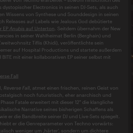
 dystopischer Electronics in seinen DJ-Sets, als auch
fen Wissens von Synthese und Sounddesign in seinen
h Releases auf Labels wie Jealous God debütierte
r EP
Anubis
auf Unterton
. Seitdem übernahm der New
encies in seiner Wahlheimat Berlin (Berghain) und
weitwohnsitz Tiflis (Khidi), veröffentlichte sein
mer auf Hospital Productions und startete außerdem
 BITE mit einer kollaborativen EP seiner selbst mit
erse Fall
N,
Reverse Fall
, atmet einen frischen, reinen Geist von
stalgisch noch futuristisch, eher anarchisch und
. Phase Fatale erweitert mit dieser 12" die klangliche
ikalische Narrative seines bisherigen Schaffens als
ie er die Bandbreite seiner DJ und Live-Sets spiegelt.
chiebt er die Genreparameter von Techno vorwärts:
alisch weniger um ‚härter‘, sondern um dichtere