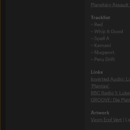
Planetary Assault 
Tracklist
Red
Whip It Good
Spell A
Kamani
Mugwort
Peru Drift
Links
Inverted Audio: L
‘Plantae’
BBC Radio 1: Luke 
GROOVE: Die Plat
Artwork
Viron Erol Vert
| L