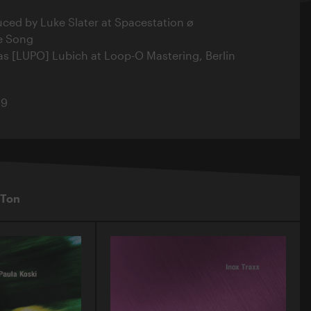
ced by Luke Slater at Spacestation ø
e Song
s [LUPO] Lubich at Loop-O Mastering, Berlin
19
 Ton