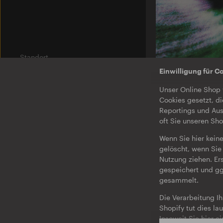
Standort
Am Wriezener Bahnhof
Einwilligung für C
10243 Berlin
O-TON 131
Unser Online Shop 
Justine Perry & Pa
Label
Cookies gesetzt, di
Paired Works
Ostgut Ton
Reportings und Aus
EP
·
Download
oft Sie unseren Sh
Bierhof
Wenn Sie hier keine
Jobs
gelöscht, wenn Sie 
Nutzung ziehen. Er
Impressum
gespeichert und gg
Datenschutz & AGB
gesammelt.
Barrierefreiheit
Die Verarbeitung I
Einwilligung für Cookies und
Shopify tut dies l
Tracking
Insoweit Sie hier e