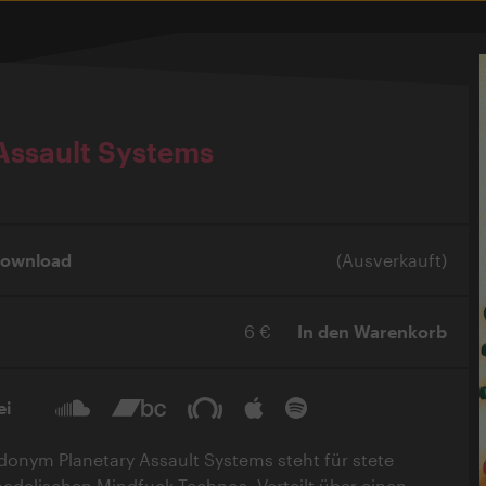
Assault Systems
Download
(Ausverkauft)
6 €
In den Warenkorb
ei
donym Planetary Assault Systems steht für stete
delischen Mindfuck-Technos. Verteilt über einen