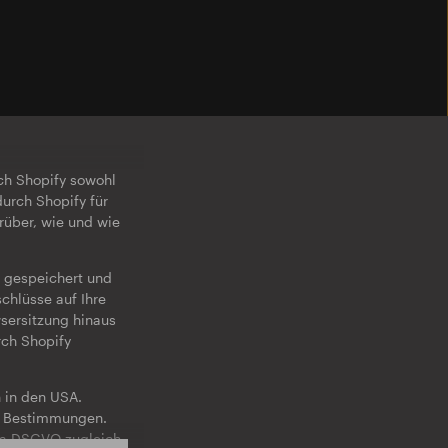
rch Shopify sowohl
durch Shopify für
rüber, wie und wie
g gespeichert und
chlüsse auf Ihre
wsersitzung hinaus
rch Shopify
n in den USA.
en Bestimmungen.
t. a DSGVO zugleich