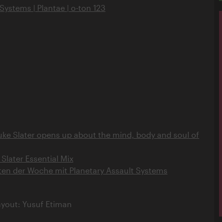
Systems | Plantae | o-ton 123
uke Slater opens up about the mind, body and soul of
Slater Essential Mix
ten der Woche mit Planetary Assault Systems
ayout: Yusuf Etiman