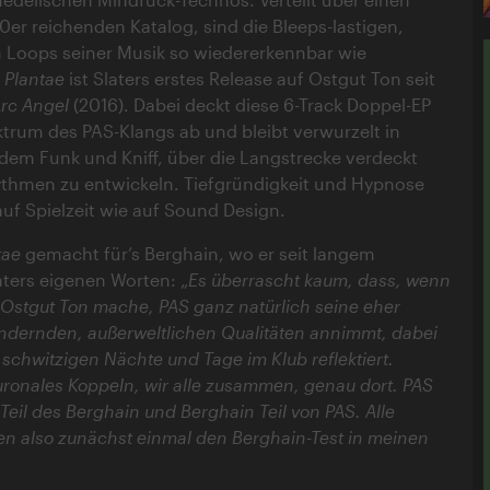
 90er reichenden Katalog, sind die Bleeps-lastigen,
 Loops seiner Musik so wiedererkennbar wie
.
Plantae
ist Slaters erstes Release auf Ostgut Ton seit
rc Angel
(2016). Dabei deckt diese 6-Track Doppel-EP
rum des PAS-Klangs ab und bleibt verwurzelt in
ndem Funk und Kniff, über die Langstrecke verdeckt
thmen zu entwickeln. Tiefgründigkeit und Hypnose
uf Spielzeit wie auf Sound Design.
tae
gemacht für’s Berghain, wo er seit langem
laters eigenen Worten: „
Es überrascht kaum, dass, wenn
f Ostgut Ton mache, PAS ganz natürlich seine eher
ndernden, außerweltlichen Qualitäten annimmt, dabei
schwitzigen Nächte und Tage im Klub reflektiert.
onales Koppeln, wir alle zusammen, genau dort. PAS
t Teil des Berghain und Berghain Teil von PAS. Alle
ten also zunächst einmal den Berghain-Test in meinen