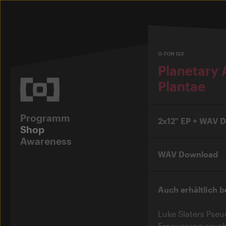
O-TON 123
Planetary 
Plantae
Programm
2x12" EP + WAV 
Shop
Awareness
WAV Download
Auch erhältlich b
Luke Slaters Pseu
Erneuerung psyche