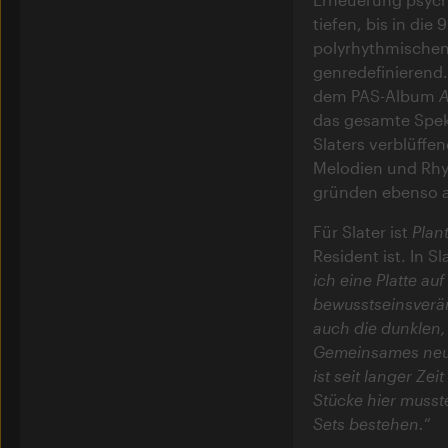
tiefen, bis in die
polyrhythmischen
genredefinierend
dem PAS-Album
A
das gesamte Spekt
Slaters verblüffe
Melodien und Rhy
gründen ebenso a
Für Slater ist
Plan
Resident ist. In S
ich eine Platte au
bewusstseinsverä
auch die dunklen, 
Gemeinsames neur
ist seit langer Zei
Stücke hier muss
Sets bestehen.
“