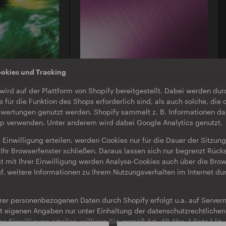
ookies und Tracking
O-TON 130
wird auf der Plattform von Shopify bereitgestellt. Dabei werden du
ula Koski |
Inox Traxx | Love Letter
e für die Funktion des Shops erforderlich sind, als auch solche, die 
EP
·
Download
·
Limited Edition
wertungen genutzt werden. Shopify sammelt z. B. Informationen da
op verwenden. Unter anderem wird dabei Google Analytics genutzt.
 Einwilligung erteilen, werden Cookies nur für die Dauer der Sitzun
Ihr Browserfenster schließen. Daraus lassen sich nur begrenzt Rücks
st mit Ihrer Einwilligung werden Analyse-Cookies auch über die Bro
f. weitere Informationen zu Ihrem Nutzungsverhalten im Internet du
hrer personenbezogenen Daten durch Shopify erfolgt u.a. auf Server
aut eigenen Angaben nur unter Einhaltung der datenschutzrechtlich
ine Einwilligung erteilen, willigen Sie gemäß Art. 49 Abs. 1 Satz 1 li