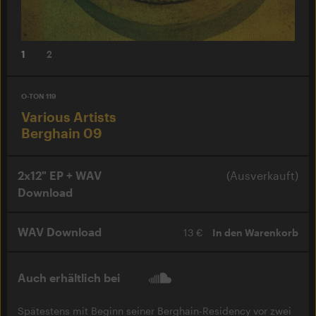
1
2
O-TON 119
Various Artists
Berghain 09
2x12" EP + WAV
(Ausverkauft)
Download
WAV Download
13 €
In den Warenkorb
Auch erhältlich bei
Spätestens mit Beginn seiner Berghain-Residency vor zwei