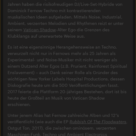
Jahren haben die risikofreudigen DJ/Live-Set-Hybride von
Dominick Fernow Techno mit kontrastierenden
muskalischen Ideen aufgeladen. Mittels Noise, Industrial,
Ambient, verzerrten Melodien und Rhythmen reizt er unter
seinem
Vatican Shadow
-Alter Ego die Grenzen des
Klubklangs auf unerwartete Weise aus.
Es ist eine eigensinnige Herangehensweise an Techno,
verwurzelt nicht nur in Fernows mehr als 25 Jahren als
Experimental- und Noise-Musiker mit nicht weniger als
einem Dutzend Alter Egos (z.B. Prurient, Rainforest Spiritual
Enslavement) – auch Dank seiner Rolle als Gründer des
wichtigen New Yorker Labels Hospital Productions, dessen
Diskografie heute um die 500 Veröffentlichungen fasst.
2017 feierte die Plattform 20-jähriges Bestehen, dort ist bis
heute der Großteil an Musik von Vatican Shadow
erschienen.
Unter jenem Alias hat Fernow zahlreiche Alben und 12”s
veröffentlicht (wie auch die EP
Rubbish Of The Floodwaters
,
Ostgut Ton, 2017), die zwischen ominösem, verzerrten
Maschinen-Funk, Techno und Ambient Electronics