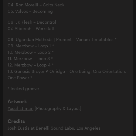
04. Ron Morelli – Colts Neck
05. Volvox – Becoming
06. JK Flesh – Decontrol
07. Alberich – Werkstatt
08. Ugandan Methods | Prurient – Venom Timetables *
09. Merzbow – Loop 1 *
10. Merzbow – Loop 2 *
11. Merzbow – Loop 3 *
12. Merzbow – Loop 4 *
13. Genesis Breyer P-Orridge – One Being, One Orientation,
One Power *
* locked groove
Artwork
Yusuf Etiman
[Photography & Layout]
Credits
Josh Eustis
at Benelli Sound Labs, Los Angeles