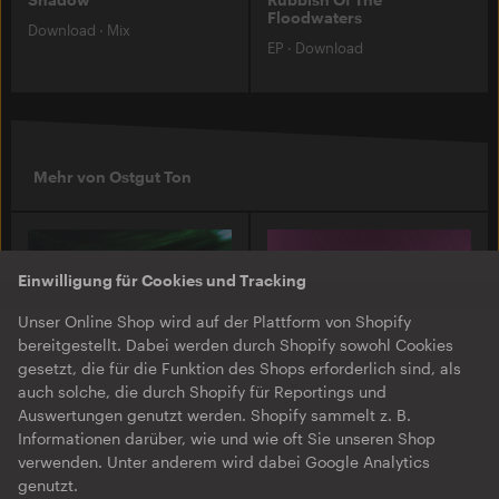
Floodwaters
Download
·
Mix
EP
·
Download
Mehr von Ostgut Ton
Einwilligung für Cookies und Tracking
Unser Online Shop wird auf der Plattform von Shopify
bereitgestellt. Dabei werden durch Shopify sowohl Cookies
gesetzt, die für die Funktion des Shops erforderlich sind, als
auch solche, die durch Shopify für Reportings und
Auswertungen genutzt werden. Shopify sammelt z. B.
Informationen darüber, wie und wie oft Sie unseren Shop
O-TON 131
O-TON 130
verwenden. Unter anderem wird dabei Google Analytics
Justine Perry & Paula Koski
Inox Traxx | Love Letter
genutzt.
| Paired Works