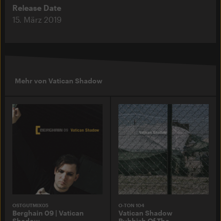
Release Date
15. März 2019
Mehr von Vatican Shadow
OSTGUTMIX05
O-TON 104
Berghain 09 | Vatican
Vatican Shadow
Shadow
Rubbish Of The