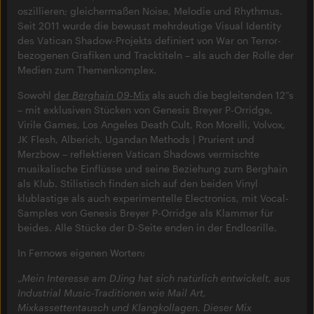
oszillieren; gleichermaßen Noise, Melodie und Rhythmus.
Seit 2011 wurde die bewusst mehrdeutige Visual Identity
des Vatican Shadow-Projekts definiert von War on Terror-
bezogenen Grafiken und Tracktiteln – als auch der Rolle der
Medien zum Themenkomplex.
Sowohl
der
Berghain 09
-Mix
als auch die begleitenden 12”s
– mit exklusiven Stücken von Genesis Breyer P-Orridge,
Virile Games, Los Angeles Death Cult, Ron Morelli, Volvox,
JK Flesh, Alberich, Ugandan Methods | Prurient und
Merzbow – reflektieren Vatican Shadows vermischte
musikalische Einflüsse und seine Beziehung zum Berghain
als Klub. Stilistisch finden sich auf den beiden Vinyl
klublastige als auch experimentelle Electronics, mit Vocal-
Samples von Genesis Breyer P-Orridge als Klammer für
beides. Alle Stücke der D-Seite enden in der Endlosrille.
In Fernows eigenen Worten:
„
Mein Interesse am DJing hat sich natürlich entwickelt, aus
Industrial Music-Traditionen wie Mail Art,
Mixkassettentausch und Klangkollagen. Dieser Mix