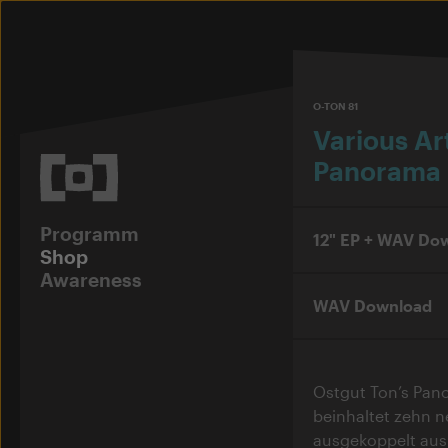
O-TON 81
Various Art
Panorama B
Programm
12" EP + WAV Do
Shop
Awareness
WAV Download
Ostgut Ton’s Pano
beinhaltet zehn n
ausgekoppelt aus