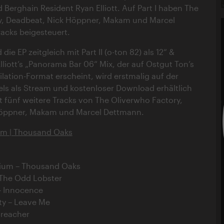
Berghain Resident Ryan Elliott. Auf Part I haben The
y, Deadbeat, Nick Höppner, Makam und Marcel
acks beigesteuert.
 die EP zeitgleich mit Part II (o-ton 82) als 12“ &
liott’s „Panorama Bar 06“ Mix, der auf Ostgut Ton’s
tion-Format erscheint, wird erstmalig auf der
ls als Stream und kostenloser Download erhältlich
ält fünf weitere Tracks von The Oliverwho Factory,
Höppner, Makam und Marcel Dettmann.
m | Thousand Oaks
ium – Thousand Oaks
 The Odd Lobster
– Innocence
ty – Leave Me
 Breacher