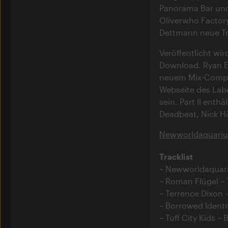
Panorama Bar und 
Oliverwho Factor
Dettmann neue Tr
Veröffentlicht wird
Download. Ryan El
neuem Mix-Compila
Webseite des Labe
sein. Part II enth
Deadbeat, Nick 
Newworldaquariu
Tracklist
Newworldaquar
Roman Flügel –
Terrence Dixon 
Borrowed Identi
Tuff City Kids –