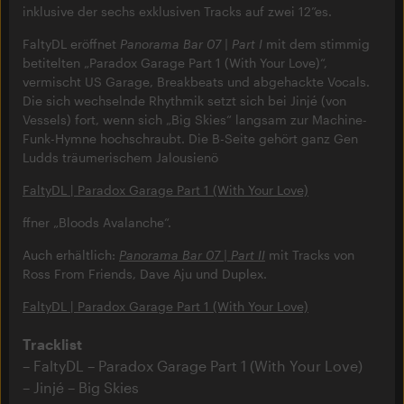
inklusive der sechs exklusiven Tracks auf zwei 12”es.
FaltyDL eröffnet
Panorama Bar 07 | Part I
mit dem stimmig
betitelten „Paradox Garage Part 1 (With Your Love)“,
vermischt US Garage, Breakbeats und abgehackte Vocals.
Die sich wechselnde Rhythmik setzt sich bei Jinjé (von
Vessels) fort, wenn sich „Big Skies“ langsam zur Machine-
Funk-Hymne hochschraubt. Die B-Seite gehört ganz Gen
Ludds träumerischem Jalousienö
FaltyDL | Paradox Garage Part 1 (With Your Love)
ffner „Bloods Avalanche“.
Auch erhältlich:
Panorama Bar 07 | Part II
mit Tracks von
Ross From Friends, Dave Aju und Duplex.
FaltyDL | Paradox Garage Part 1 (With Your Love)
Tracklist
FaltyDL – Paradox Garage Part 1 (With Your Love)
Jinjé – Big Skies