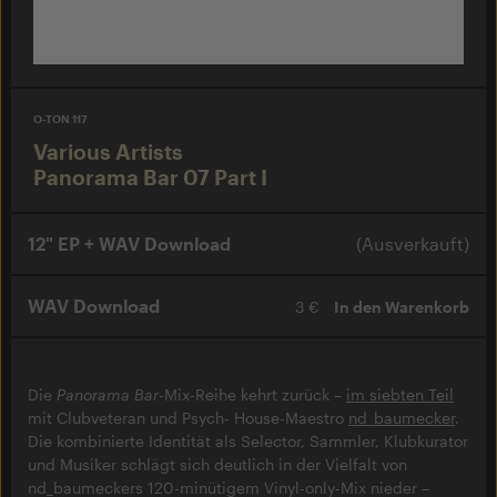
O-TON 117
Various Artists
Panorama Bar 07 Part I
12" EP + WAV Download
(Ausverkauft)
WAV Download
3 €
In den Warenkorb
Die
Panorama Bar
-Mix-Reihe kehrt zurück –
im siebten Teil
mit Clubveteran und Psych- House-Maestro
nd_baumecker
.
Die kombinierte Identität als Selector, Sammler, Klubkurator
und Musiker schlägt sich deutlich in der Vielfalt von
nd_baumeckers 120-minütigem Vinyl-only-Mix nieder –