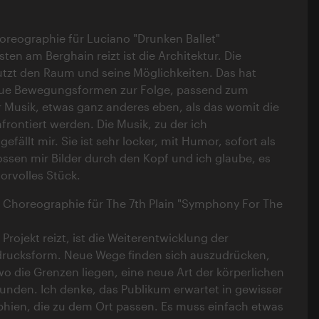
oreographie für Luciano "Drunken Ballet"
en am Berghain reizt ist die Architektur. Die
tzt den Raum und seine Möglichkeiten. Das hat
eue Bewegungsformen zur Folge, passend zum
 Musik, etwas ganz anderes eben, als das womit die
frontiert werden. Die Musik, zu der ich
efällt mir. Sie ist sehr locker, mit Humor, sofort als
hossen mir Bilder durch den Kopf und ich glaube, es
orvolles Stück.
 Choreographie für The 7th Plain "Symphony For The
rojekt reizt, ist die Weiterentwicklung der
drucksform. Neue Wege finden sich auszudrücken,
o die Grenzen liegen, eine neue Art der körperlichen
nden. Ich denke, das Publikum erwartet in gewisser
hien, die zu dem Ort passen. Es muss einfach etwas