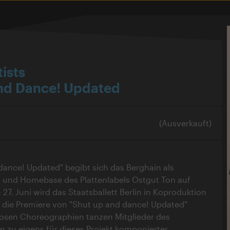
ists
nd Dance! Updated
(Ausverkauft)
dance! Updated" begibt sich das Berghain als
t und Homebase des Plattenlabels Ostgut Ton auf
27. Juni wird das Staatsballett Berlin in Koproduktion
 die Premiere von "Shut up and dance! Updated"
uriosen Choreographien tanzen Mitglieder des
in zu eigens für dieses Projekt komponierter