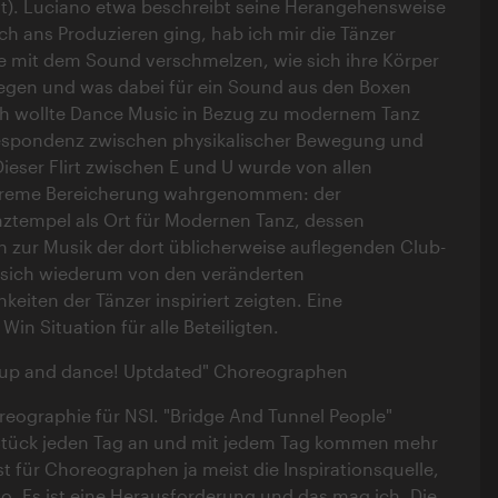
cht). Luciano etwa beschreibt seine Herangehensweise
ich ans Produzieren ging, hab ich mir die Tänzer
sie mit dem Sound verschmelzen, wie sich ihre Körper
egen und was dabei für ein Sound aus den Boxen
ch wollte Dance Music in Bezug zu modernem Tanz
respondenz zwischen physikalischer Bewegung und
Dieser Flirt zwischen E und U wurde von allen
extreme Bereicherung wahrgenommen: der
nztempel als Ort für Modernen Tanz, dessen
h zur Musik der dort üblicherweise auflegenden Club-
 sich wiederum von den veränderten
eiten der Tänzer inspiriert zeigten. Eine
Win Situation für alle Beteiligten.
 up and dance! Uptdated" Choreographen
reographie für NSI. "Bridge And Tunnel People"
 Stück jeden Tag an und mit jedem Tag kommen mehr
ist für Choreographen ja meist die Inspirationsquelle,
 so. Es ist eine Herausforderung und das mag ich. Die