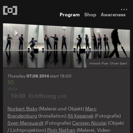
Program
Shop
Awareness
Artwork Flyer: Oliver Sperl
Thursday
07.08.2014
start 19:00
10
Halle
19:00
Eröffnung
LIVE
Norbert Bisky
(Malerei und Objekt)
Marc
Brandenburg
(Installation)
Ali Kepenek
(Fotografie)
Sven Marquardt
(Fotografie)
Carsten Nicolai
(Objekt
/ Lichtprojektion)
Piotr Nathan
(Malerei, Video-