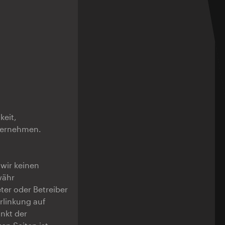
keit,
übernehmen.
 wir keinen
währ
eter oder Betreiber
rlinkung auf
nkt der