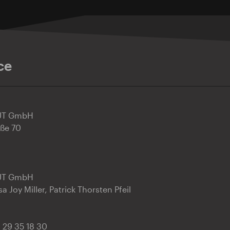
ce
UT GmbH
aße 70
UT GmbH
a Joy Miller, Patrick Thorsten Pfeil
0 29 35 18 30