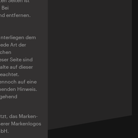
en Seiten ist
 Bei
nd entfernen.
 unterliegen dem
jede Art der
ichen
ser Seite sind
alte auf dieser
beachtet.
dennoch auf eine
henden Hinweis.
mgehend
zt, das Marken-
serer Markenlogos
mbH.