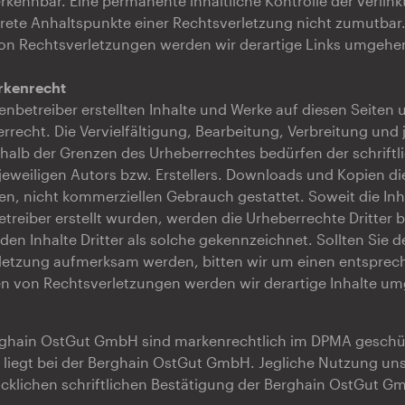
rkennbar. Eine permanente inhaltliche Kontrolle der verlinkt
ete Anhaltspunkte einer Rechtsverletzung nicht zumutbar.
n Rechtsverletzungen werden wir derartige Links umgehe
rkenrecht
tenbetreiber erstellten Inhalte und Werke auf diesen Seiten
recht. Die Vervielfältigung, Bearbeitung, Verbreitung und 
alb der Grenzen des Urheberrechtes bedürfen der schriftl
weiligen Autors bzw. Erstellers. Downloads und Kopien die
ten, nicht kommerziellen Gebrauch gestattet. Soweit die Inh
etreiber erstellt wurden, werden die Urheberrechte Dritter 
en Inhalte Dritter als solche gekennzeichnet. Sollten Sie 
letzung aufmerksam werden, bitten wir um einen entsprec
n von Rechtsverletzungen werden wir derartige Inhalte u
rghain OstGut GmbH sind markenrechtlich im DPMA geschüt
 liegt bei der Berghain OstGut GmbH. Jegliche Nutzung un
cklichen schriftlichen Bestätigung der Berghain OstGut G