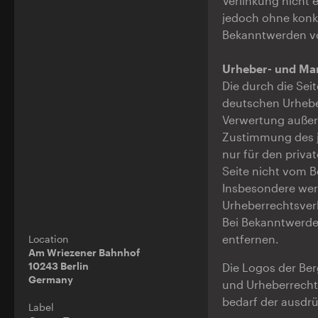
Verlinkung nicht e
jedoch ohne konkr
Bekanntwerden vo
Urheber- und Ma
Die durch die Sei
deutschen Urheber
Verwertung außerh
Zustimmung des je
nur für den priva
Seite nicht vom B
Insbesondere werd
Urheberrechtsver
Bei Bekanntwerde
entfernen.
Location
Am Wriezener Bahnhof
10243 Berlin
Die Logos der Be
Germany
und Urheberrecht
bedarf der ausdrü
Label