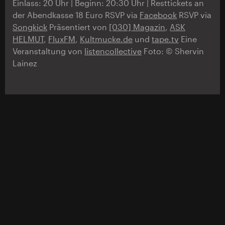
Einlass: 20 Uhr | Beginn: 20:30 Uhr | Resttickets an
der Abendkasse 18 Euro RSVP via
Facebook
RSVP via
Songkick
Präsentiert von
[030] Magazin
,
ASK
HELMUT
,
FluxFM
,
Kultmucke.de
und
tape.tv
Eine
Veranstaltung von
listencollective
Foto: © Shervin
Lainez