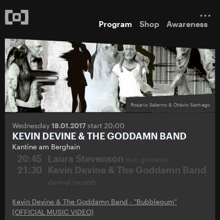
Program
Shop
Awareness
Rosario Salerno & Otávio Santiago
Wednesday
18.01.2017
start 20:00
KEVIN DEVINE & THE GODDAMN BAND
Kantine am Berghain
20:45
Laura Stevenson
don giovanni
21:30
Kevin Devine & The Goddamn Band
devinyl records
Kevin Devine & The Goddamn Band - "Bubblegum"
(OFFICIAL MUSIC VIDEO)