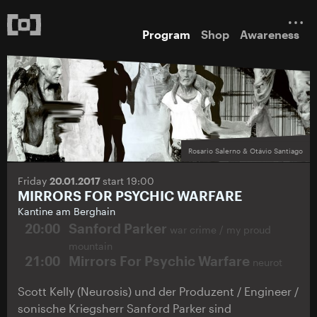
Program
Shop
Awareness
Rosario Salerno & Otávio Santiago
Friday
20.01.2017
start 19:00
MIRRORS FOR PSYCHIC WARFARE
Kantine am Berghain
20:00
Sanford Parker
war crime / my proud
mountain
21:00
Mirrors For Psychic Warfare
neurot
Scott Kelly (Neurosis) und der Produzent / Engineer /
sonische Kriegsherr Sanford Parker sind