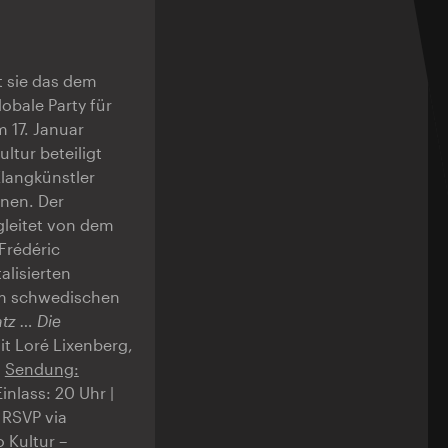
t sie das dem
lobale Party für
 17. Januar
ltur beteiligt
Klangkünstler
nen. Der
gleitet von dem
Frédéric
alisierten
em schwedischen
atz …
Die
t Loré Lixenberg,
g
Sendung:
inlass: 20 Uhr |
RSVP via
 Kultur –