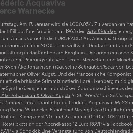
rédéric Acquaviva
ierce Warnecke
urtstag: Am 17. Januar wird sie 1.000.054. Zu verdanken ha
ert Filliou. Er erfand im Jahr 1963 den
Art’s Birthday
, eine g
esem Anlass vernetzt die EURORADIO Ars Acustica Group am
ormances in über 20 Städten weltweit. Deutschlandradio Ku
ranstaltung in der Kantine am Berghain. Der amerikanische 
untersucht Paarungsrufe von Tieren, Menschen und Maschi
r Sven-Åke Johansson trägt seine
Schraubenlieder
vor, be
atermacher Oliver Augst. Und der französische Komponist 
tiert die britische Stimmkünstlerin Loré Lixenberg mit digit
la-Synthesizers, einer monströsen Soundmaschine aus d
-Åke Johansson & Oliver Augst:
In St. Wendel am Schlosspl
und andere Texte
Uraufführung
Frédéric Acquaviva:
MESS
mi
rung
Pierce Warnecke:
Functional Mating Calls
Uraufführun
Kultur – Klangkunst 20. und 27. Januar, 00:05 – 01:00 Uhr E
 | Resttickets an der Abendkasse 12 Euro RSVP via
Facebook
RSVP via
Songkick
Eine Veranstaltung von
Deutschlandradio