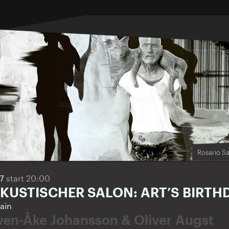
Rosario Sa
17
start 20:00
KUSTISCHER SALON: ART’S BIRTHD
ain
ven-Åke Johansson & Oliver Augst