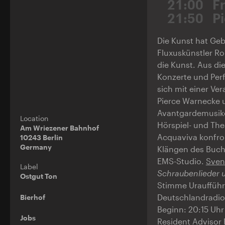
21:00
F
21:50
P
Die Kunst hat Geb
Fluxuskünstler Rob
die Kunst. Aus di
Konzerte und Perf
sich mit einer Ve
Pierce Warnecke 
Avantgardemusike
Location
Hörspiel- und The
Am Wriezener Bahnhof
Acquaviva konfron
10243 Berlin
Germany
Klängen des Buch
EMS-Studio.
Sven
Label
Schraubenlieder 
Ostgut Ton
Stimme Urauffüh
Deutschlandradio 
Bierhof
Beginn: 20:15 Uhr
Jobs
Resident Advisor