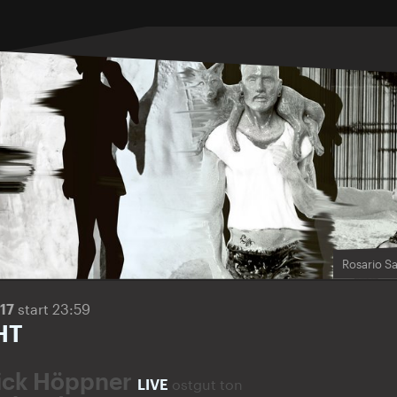
Rosario Sa
017
start 23:59
HT
ick Höppner
LIVE
ostgut ton