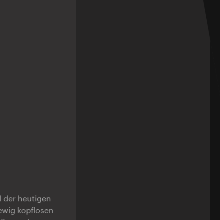
l der heutigen
ewig kopflosen