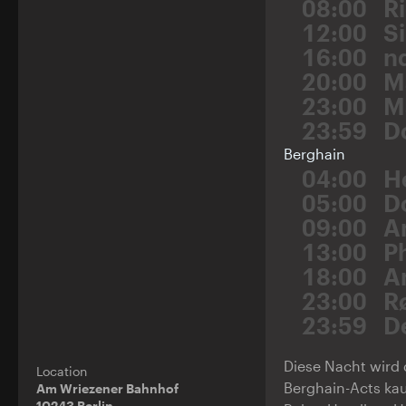
08:00
R
12:00
S
16:00
n
20:00
M
23:00
M
23:59
D
Berghain
04:00
H
05:00
D
09:00
A
13:00
P
18:00
A
23:00
R
23:59
D
Diese Nacht wird 
Location
Berghain-Acts ka
Am Wriezener Bahnhof
10243 Berlin