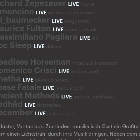
ichard Zepezauer
LIVE
nsyde
imoncino
LIVE
crème organization
d_baumecker
LIVE
ostgut ton
aurice Fulton
LIVE
running back
assimiliano Pagliara
LIVE
larj
oc Sleep
LIVE
detour
eadless Horseman
headless horseman
omenico Crisci
LIVE
jealous god
netha
LIVE
blocaus series
hase Fatale
LIVE
jealous god
ncient Methods
LIVE
ancient methods
ødhåd
LIVE
dystopian
ecember
LIVE
jealous god
düster, Vantablack. Zumindest musikalisch lässt ein Großtei
um einen Lichtstrahl durch ihre Musik dringen. Neben dem 