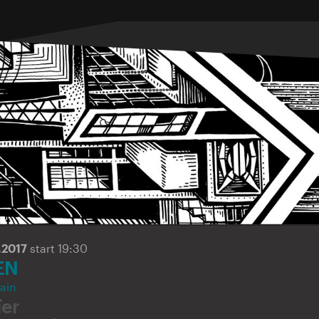
.2017
start 19:30
EN
ain
ïer