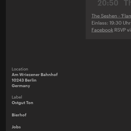
20:50
T
The Seshen - 'Flam
Einlass: 19:30 Uh
Facebook
RSVP v
Location
Am Wriezener Bahnhof
10243 Berlin
Germany
Label
Ostgut Ton
Bierhof
Jobs