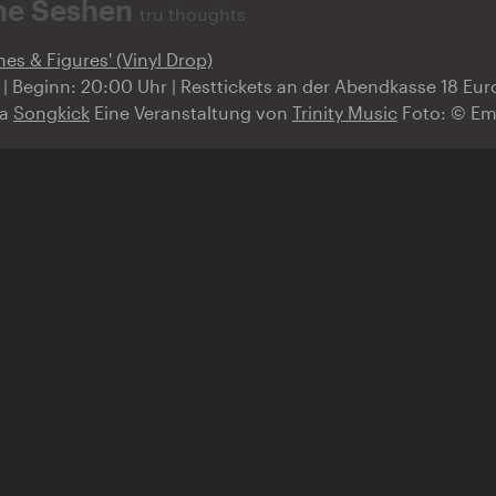
he Seshen
tru thoughts
es & Figures' (Vinyl Drop)
r | Beginn: 20:00 Uhr | Resttickets an der Abendkasse 18 Eur
ia
Songkick
Eine Veranstaltung von
Trinity Music
Foto: © Em