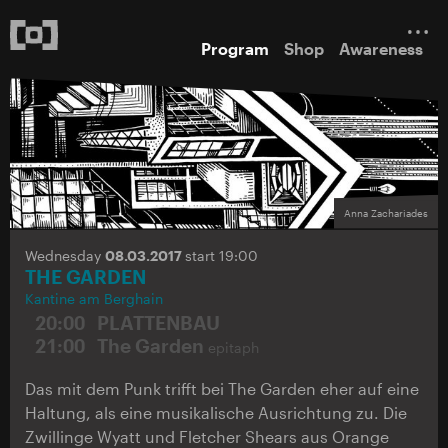
Program
Shop
Awareness
Anna Zachariades
Wednesday
08.03.2017
start 19:00
THE GARDEN
Kantine am Berghain
20:00
PLATTENBAU
21:00
The Garden
epitaph
Das mit dem Punk trifft bei The Garden eher auf eine
Haltung, als eine musikalische Ausrichtung zu. Die
Zwillinge Wyatt und Fletcher Shears aus Orange