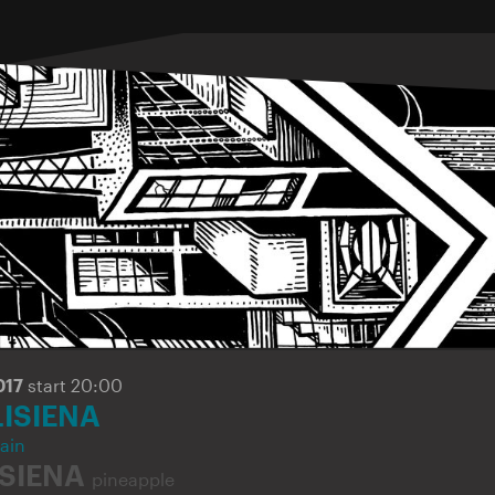
017
start 20:00
LISIENA
ain
ISIENA
pineapple