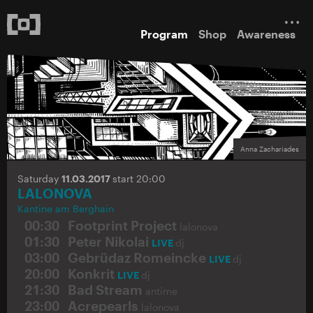
Program
Shop
Awareness
Anna Zachariades
Saturday
11.03.2017
start 20:00
LALONOVA
Kantine am Berghain
00:30
Footprint Project
lalonova
01:30
Peter Nikolai
LIVE
dj
03:00
Gebrüdaz Romeincke
LIVE
dj
20:00
Konkrit
LIVE
dj
21:30
Bad Stream
antime
23:00
Acrepearls
lalonova