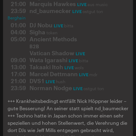
21:00
Marquis Hawkes
LIVE
aus music
23:59
nd_baumecker
LIVE
ostgut ton
Berghain
01:00
DJ Nobu
LIVE
bitta
04:00
Sigha
token
05:00
Ancient Methods
B2B
Vatican Shadow
LIVE
09:00
Wata Igarashi
LIVE
bitta
13:00
Takaaki Itoh
LIVE
wols
17:00
Marcel Dettmann
LIVE
mdr
21:00
DVS1
LIVE
hush
23:59
Norman Nodge
LIVE
ostgut ton
+++ Krankheitsbedingt entfällt Nick Höppner leider –
gute Besserung! An seiner statt spielt nd_baumecker
+++ Techno hatte in Japan schon immer einen sehr
speziellen und hohen Stellenwert, die Verehrung die
dort DJs wie Jeff Mills entgegen gebracht wird,