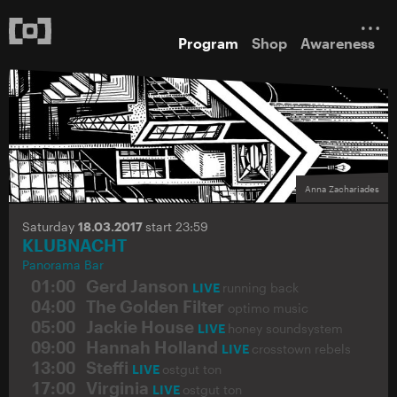
Program
Shop
Awareness
Anna Zachariades
Saturday
18.03.2017
start 23:59
KLUBNACHT
Panorama Bar
01:00
Gerd Janson
LIVE
running back
04:00
The Golden Filter
optimo music
05:00
Jackie House
LIVE
honey soundsystem
09:00
Hannah Holland
LIVE
crosstown rebels
13:00
Steffi
LIVE
ostgut ton
17:00
Virginia
LIVE
ostgut ton