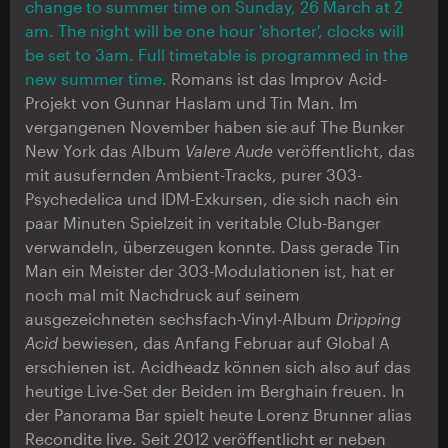
change to summer time on Sunday, 26 March at 2
am. The night will be one hour 'shorter', clocks will
be set to 3am. Full timetable is programmed in the
new summer time.
Romans ist das Improv Acid-
Projekt von Gunnar Haslam und Tin Man. Im
vergangenen November haben sie auf The Bunker
New York das Album
Valere Aude
veröffentlicht, das
mit ausufernden Ambient-Tracks, purer 303-
Psychedelica und IDM-Exkursen, die sich nach ein
paar Minuten Spielzeit in veritable Club-Banger
verwandeln, überzeugen konnte. Dass gerade Tin
Man ein Meister der 303-Modulationen ist, hat er
noch mal mit Nachdruck auf seinem
ausgezeichneten sechsfach-Vinyl-Album
Dripping
Acid
bewiesen, das Anfang Februar auf Global A
erschienen ist. Acidheadz können sich also auf das
heutige Live-Set der Beiden im Berghain freuen. In
der Panorama Bar spielt heute Lorenz Brunner alias
Recondite live. Seit 2012 veröffentlicht er neben