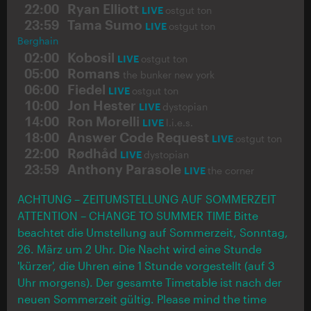
22:00
Ryan Elliott
LIVE
ostgut ton
23:59
Tama Sumo
LIVE
ostgut ton
Berghain
02:00
Kobosil
LIVE
ostgut ton
05:00
Romans
the bunker new york
06:00
Fiedel
LIVE
ostgut ton
10:00
Jon Hester
LIVE
dystopian
14:00
Ron Morelli
LIVE
l.i.e.s.
18:00
Answer Code Request
LIVE
ostgut ton
22:00
Rødhåd
LIVE
dystopian
23:59
Anthony Parasole
LIVE
the corner
ACHTUNG – ZEITUMSTELLUNG AUF SOMMERZEIT
ATTENTION – CHANGE TO SUMMER TIME Bitte
beachtet die Umstellung auf Sommerzeit, Sonntag,
26. März um 2 Uhr. Die Nacht wird eine Stunde
'kürzer', die Uhren eine 1 Stunde vorgestellt (auf 3
Uhr morgens). Der gesamte Timetable ist nach der
neuen Sommerzeit gültig. Please mind the time