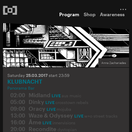
Program
Shop
Awareness
Anna Zachariades
Saturday
25.03.2017
start 23:59
KLUBNACHT
Panorama Bar
02:00
Midland
LIVE
aus music
05:00
Dinky
LIVE
crosstown rebels
09:00
Oracy
LIVE
mojuba
13:00
Waze & Odyssey
LIVE
w+o street tracks
16:00
Âme
LIVE
innervisions
20:00
Recondite
dystopian