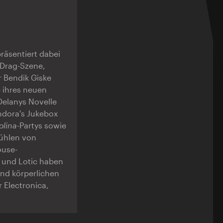
räsentiert dabei
 Drag-Szene,
 Bendik Giske
e ihres neuen
Delanys Novelle
ndora's Jukebox
olina
-Partys sowie
tühlen von
ouse-
 und Lotic haben
und körperlichen
 Electronica,