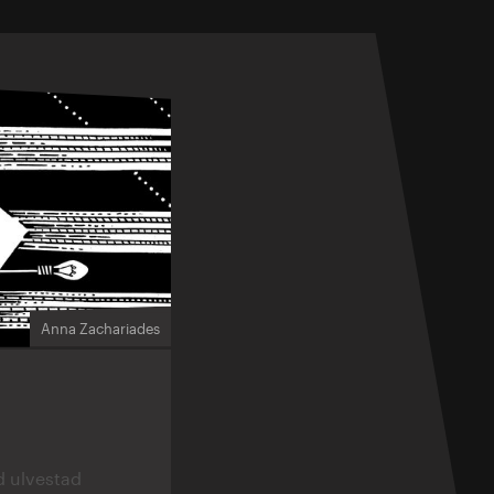
Anna Zachariades
d ulvestad