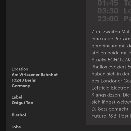
01:45
T
03:30
L
23:00
P
Zum zweiten Mal t
eine neue Perform
gemeinsam mit de
stellen beide mit
Stücks
ECHO LAK
Phallos evoziert
E
Location
haben sich in der
Am Wriezener Bahnhof
10243 Berlin
des Londoner
Cos
Germany
Leftfield-Electro
Klangskizzen. Di
Label
sich längst weltw
Ostgut Ton
DJ-Sets gemacht –
Bierhof
Future R&B, Post
Jobs