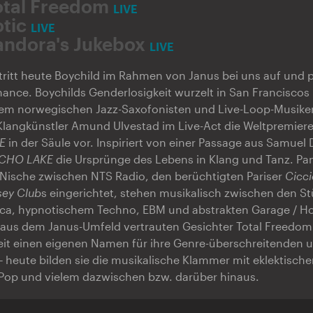
otal Freedom
LIVE
otic
LIVE
andora's Jukebox
LIVE
ritt heute Boychild im Rahmen von Janus bei uns auf und p
ance. Boychilds Genderlosigkeit wurzelt in San Franciscos
m norwegischen Jazz-Saxofonisten und Live-Loop-Musiker
 Klangkünstler Amund Ulvestad im Live-Act die Weltpremier
E
in der Säule vor. Inspiriert von einer Passage aus Samuel 
CHO LAKE
die Ursprünge des Lebens in Klang und Tanz. Pa
 Nische zwischen NTS Radio, den berüchtigten Pariser
Cicci
ey Club
s eingerichtet, stehen musikalisch zwischen den S
nica, hypnotischem Techno, EBM und abstrakten Garage / H
e aus dem Janus-Umfeld vertrauten Gesichter Total Freedom
eit einen eigenen Namen für ihre Genre-überschreitenden 
 heute bilden sie die musikalische Klammer mit eklektischer
-Pop und vielem dazwischen bzw. darüber hinaus.