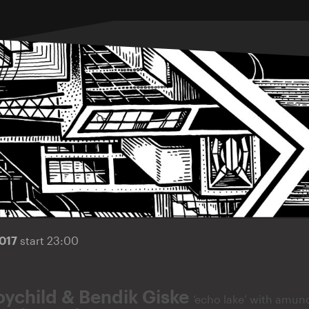
2017
start 23:00
oychild & Bendik Giske
‘echo lake’ with amun