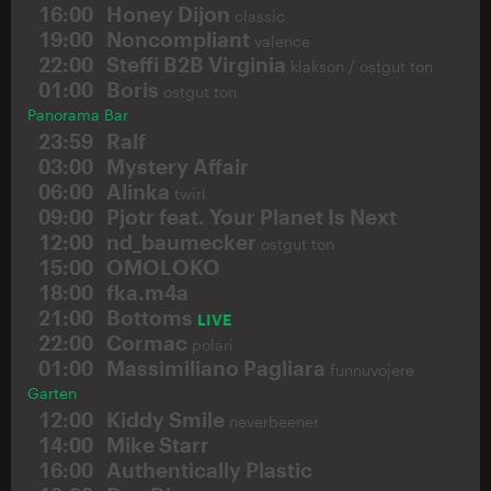
16:00
Honey Dijon
classic
19:00
Noncompliant
valence
22:00
Steffi B2B Virginia
klakson / ostgut ton
01:00
Boris
ostgut ton
Panorama Bar
23:59
Ralf
03:00
Mystery Affair
06:00
Alinka
twirl
09:00
Pjotr feat. Your Planet Is Next
12:00
nd_baumecker
ostgut ton
15:00
OMOLOKO
18:00
fka.m4a
21:00
Bottoms
LIVE
22:00
Cormac
polari
01:00
Massimiliano Pagliara
funnuvojere
Garten
12:00
Kiddy Smile
neverbeener
14:00
Mike Starr
16:00
Authentically Plastic