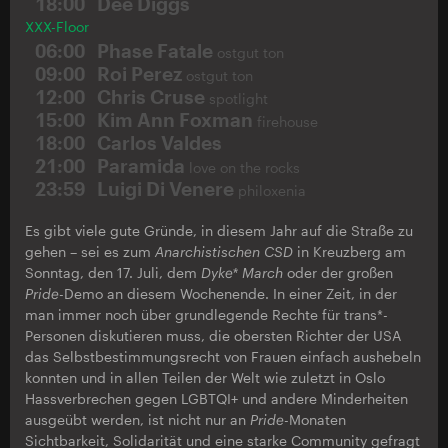
18:00
Dee Diggs
XXX-Floor
06:00
Phase Fatale
ostgut ton
09:00
Roi Perez
ostgut ton
12:00
Chris Cruse
spotlight
15:00
Kim Ann Foxman
firehouse
18:00
Carlos Valdes
21:00
Paramida
love on the rocks
23:59
Luigi Di Venere
philoxenia
Es gibt viele gute Gründe, in diesem Jahr auf die Straße zu
gehen – sei es zum
Anarchistischen CSD
in Kreuzberg am
Sonntag, den 17. Juli, dem
Dyke* March
oder der großen
Pride
-Demo an diesem Wochenende. In einer Zeit, in der
man immer noch über grundlegende Rechte für trans*-
Personen diskutieren muss, die obersten Richter der USA
das Selbstbestimmungsrecht von Frauen einfach aushebeln
konnten und in allen Teilen der Welt wie zuletzt in Oslo
Hassverbrechen gegen LGBTQI+ und andere Minderheiten
ausgeübt werden, ist nicht nur an
Pride
-Monaten
Sichtbarkeit, Solidarität und eine starke Community gefragt