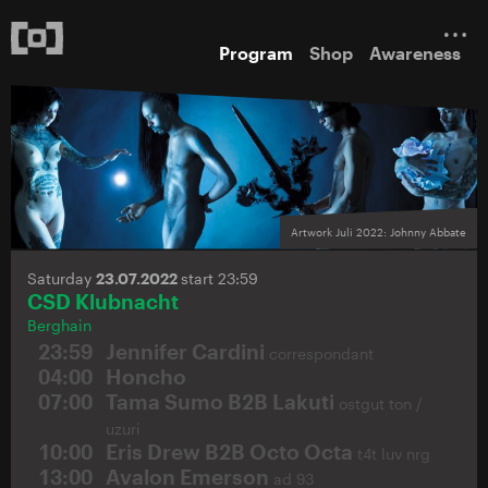
Program
Shop
Awareness
Artwork Juli 2022: Johnny Abbate
Saturday
23.07.2022
start 23:59
CSD Klubnacht
Berghain
23:59
Jennifer Cardini
correspondant
04:00
Honcho
07:00
Tama Sumo B2B Lakuti
ostgut ton /
uzuri
10:00
Eris Drew B2B Octo Octa
t4t luv nrg
13:00
Avalon Emerson
ad 93