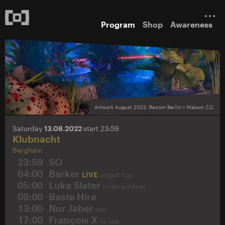
Program
Shop
Awareness
Artwork August 2022: Recom Berlin × Maison C.C.
Saturday
13.08.2022
start 23:59
Klubnacht
Berghain
23:59
SO
04:00
Barker
LIVE
ostgut ton
05:00
Luke Slater
mote-evolver
09:00
Beste Hira
13:00
Nur Jaber
osf
17:00
François X
xx lab