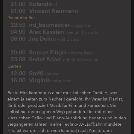
21:00
Rolando
r3
01:00
Vincent Neumann
Panorama Bar
23:59
nd_baumecker
ostgut ton
04:00
Alex Kassian
love on the rocks
08:00
Joe Delon
welt discos
20:00
Roman Flügel
running back
23:59
Sedef Adasi
public possession
Garten
12:00
Steffi
klakson
16:00
Virginia
ostgut ton
Beste Hira kommt aus einer musikalischen Familie, was
einem ja selten zum Nachteil gereicht. Ihr Vater ist Pianist,
ihr Bruder produziert Musik für Film und Fernsehen. Sie
selbst hat ihren eigenen Weg gefunden, der mit einer
klassischen Cello- und Piano-Ausbildung begann und in den
vergangenen Jahren in eine Techno-DJ-Laufbahn mündete.
Hira ist vor drei Jahren von Istanbul nach Amsterdam