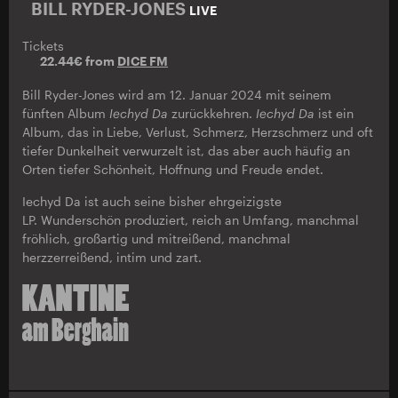
BILL RYDER-JONES
LIVE
Tickets
22.44€ from
DICE FM
Bill Ryder-Jones wird am 12. Januar 2024 mit seinem
fünften Album
Iechyd Da
zurückkehren.
Iechyd Da
ist ein
Album, das in Liebe, Verlust, Schmerz, Herzschmerz und oft
tiefer Dunkelheit verwurzelt ist, das aber auch häufig an
Orten tiefer Schönheit, Hoffnung und Freude endet.
Iechyd Da ist auch seine bisher ehrgeizigste
LP. Wunderschön produziert, reich an Umfang, manchmal
fröhlich, großartig und mitreißend, manchmal
herzzerreißend, intim und zart.