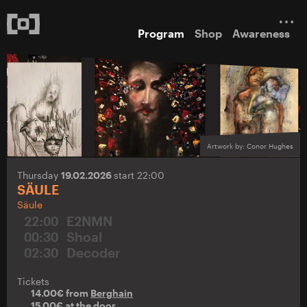
Program
Shop
Awareness
Artwork by: Conor Hughes
Thursday
19.02.2026
start 22:00
SÄULE
Säule
22:00
E2NMN
00:30
Shoal
02:30
Decoder
Tickets
14.00€ from
Berghain
15.00€ at the door