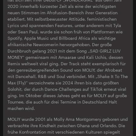
2020 innerhalb kürzester Zeit als eine der wichtigsten
neuen Stimmen im Afrofusion-Bereich ihrer Generation
etabliert. Mit selbstbewusster Attitüde, feministischen
Lyrics und spannenden Features, unter anderem mit Tyla
oder Sean Paul, wurde sie schon früh von Plattformen wie
Spotify, Apple Music und Billboard Africa als wichtige
afrikanische Newcomerin hervorgehoben. Der große
Durchbruch gelang 2021 mit dem Song „SAD GIRLZ LUV
MONEY“ gemeinsam mit Amaarae und Kali Uchis, dessen
Remix weltweit viral ging. Der Track steht exemplarisch für
den genreübergreifenden Sound von MOLIY, der Afrobeat
mit Dancehall, R&B und Soul verbindet. Mit „Shake It To The
Max (Fly)“ verzeichnete sie 2024 ihren bis dato größten
Solohit, der durch Dance-Challenges auf TikTok erneut viral
ging. Im Oktober dieses Jahres geht es für MOLIY auf große
Tournee, die auch für drei Termine in Deutschland Halt
machen wird.
MOLIY wurde 2001 als Molly Ama Montgomery geboren und
verbrachte ihre Kindheit zwischen Ghana und Orlando. Die
frühe Konfrontation mit verschiedenen Kulturen spiegelt