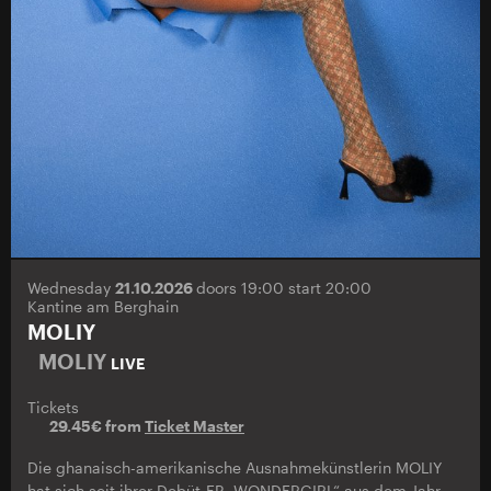
Wednesday
21.10.2026
doors 19:00 start 20:00
Kantine am Berghain
MOLIY
MOLIY
LIVE
Tickets
29.45€ from
Ticket Master
Die ghanaisch-amerikanische Ausnahmekünstlerin MOLIY
hat sich seit ihrer Debüt-EP „WONDERGIRL“ aus dem Jahr