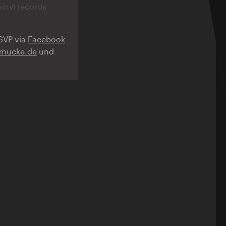
inyl records
RSVP via
Facebook
tmucke.de
und