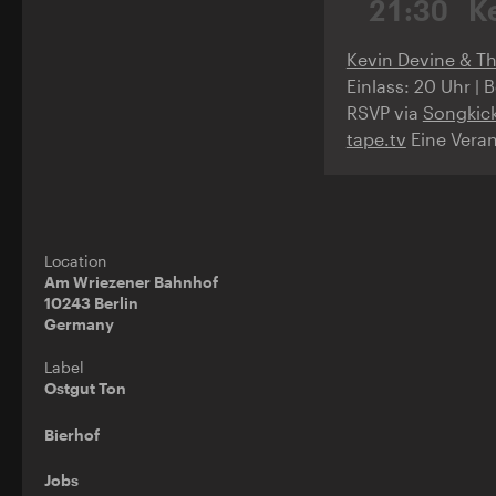
21:30
K
Kevin Devine & T
Einlass: 20 Uhr |
RSVP via
Songkic
tape.tv
Eine Vera
Location
Am Wriezener Bahnhof
10243 Berlin
Germany
Label
Ostgut Ton
Bierhof
Jobs