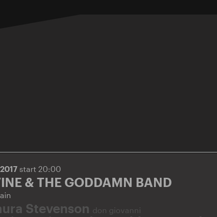
.2017
start 20:00
VINE & THE GODDAMN BAND
ain
aura Stevenson
don giovanni