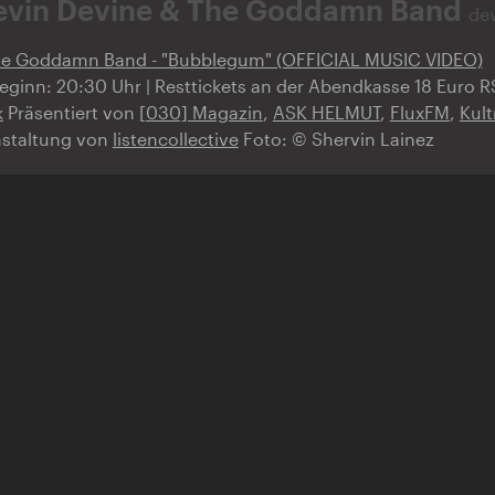
evin Devine & The Goddamn Band
dev
he Goddamn Band - "Bubblegum" (OFFICIAL MUSIC VIDEO)
 Beginn: 20:30 Uhr | Resttickets an der Abendkasse 18 Euro 
k
Präsentiert von
[030] Magazin
,
ASK HELMUT
,
FluxFM
,
Kul
nstaltung von
listencollective
Foto: © Shervin Lainez