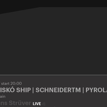
7
start 20:00
ISKÓ SHIP | SCHNEIDERTM | PYRO
ain
ens Strüver
LIVE
dj