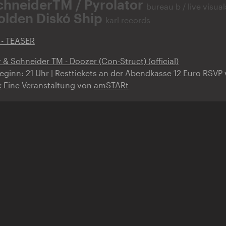
chneiderTM / Pyrolator
bureau b / live visual
olden Diskó Ship
karl records
- TEASER
 & Schneider TM - Doozer (Con-Struct) (official)
Beginn: 21 Uhr | Resttickets an der Abendkasse 12 Euro RSVP
k
Eine Veranstaltung von
amSTARt