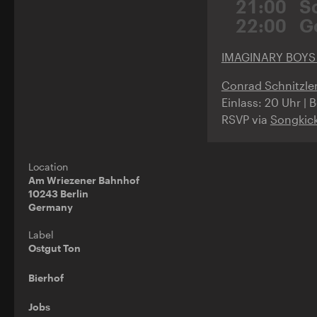
21:00
S
22:00
G
IMAGINARY BOYS 
Conrad Schnitzler
Einlass: 20 Uhr | 
RSVP via
Songkic
Location
Am Wriezener Bahnhof
10243 Berlin
Germany
Label
Ostgut Ton
Bierhof
Jobs