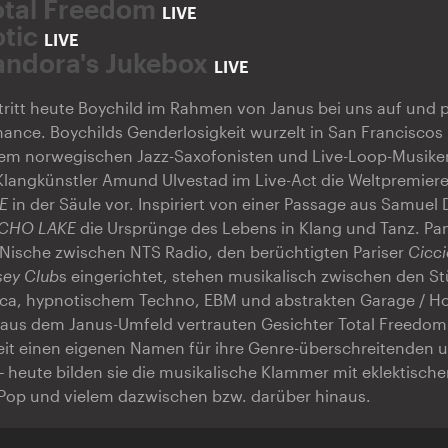
otal Freedom
LIVE
otic
LIVE
andora's Jukebox
LIVE
ritt heute Boychild im Rahmen von Janus bei uns auf und p
ance. Boychilds Genderlosigkeit wurzelt in San Franciscos
m norwegischen Jazz-Saxofonisten und Live-Loop-Musiker
 Klangkünstler Amund Ulvestad im Live-Act die Weltpremier
E
in der Säule vor. Inspiriert von einer Passage aus Samuel 
CHO LAKE
die Ursprünge des Lebens in Klang und Tanz. Pa
 Nische zwischen NTS Radio, den berüchtigten Pariser
Cicci
ey Club
s eingerichtet, stehen musikalisch zwischen den S
nica, hypnotischem Techno, EBM und abstrakten Garage / H
e aus dem Janus-Umfeld vertrauten Gesichter Total Freedom
eit einen eigenen Namen für ihre Genre-überschreitenden 
 heute bilden sie die musikalische Klammer mit eklektischer
-Pop und vielem dazwischen bzw. darüber hinaus.