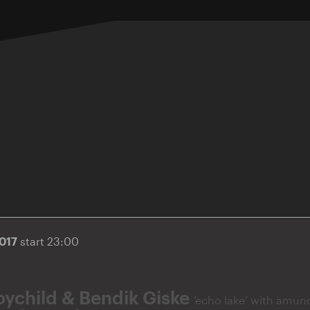
2017
start 23:00
oychild & Bendik Giske
‘echo lake’ with amun