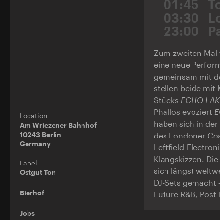
01:45
T
03:30
L
23:00
P
Zum zweiten Mal t
eine neue Perform
gemeinsam mit de
stellen beide mit
Stücks
ECHO LAK
Phallos evoziert
E
Location
haben sich in der
Am Wriezener Bahnhof
10243 Berlin
des Londoner
Cos
Germany
Leftfield-Electro
Klangskizzen. Di
Label
sich längst weltw
Ostgut Ton
DJ-Sets gemacht –
Bierhof
Future R&B, Post
Jobs