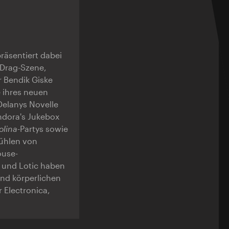
räsentiert dabei
 Drag-Szene,
 Bendik Giske
e ihres neuen
Delanys Novelle
ndora's Jukebox
olina
-Partys sowie
tühlen von
ouse-
 und Lotic haben
und körperlichen
 Electronica,