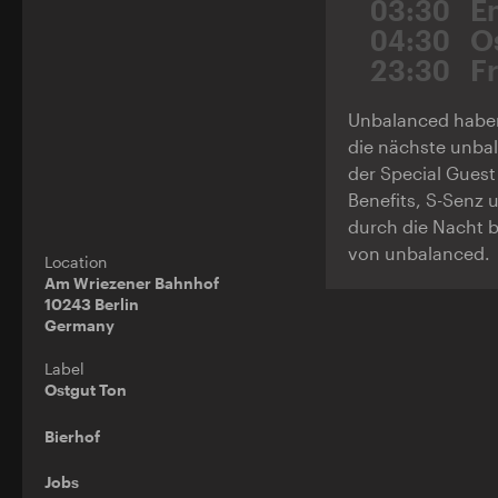
03:30
E
04:30
O
23:30
F
Unbalanced haben
die nächste unbal
der Special Gues
Benefits, S-Senz 
durch die Nacht b
von unbalanced.
Location
Am Wriezener Bahnhof
10243 Berlin
Germany
Label
Ostgut Ton
Bierhof
Jobs