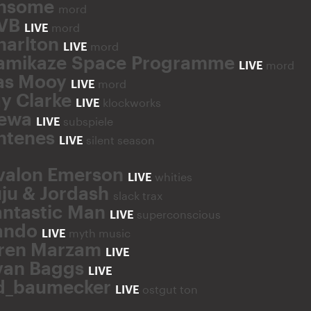
nsome
mord
VB
LIVE
mord
harlton
LIVE
mord
amikaze Space Programme
LIVE
mord
as Mooy
LIVE
mord
ay Clarke
LIVE
klockworks
ewa
LIVE
subspiele
ntenes
LIVE
silent season
valon Emerson
LIVE
whities
uju & Jordash
slack trax
antastic Man
LIVE
superconscious
ando
LIVE
myth music
ren Marzam
LIVE
van Baggs
LIVE
d_baumecker
LIVE
ostgut ton