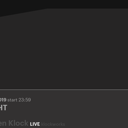
019
start 23:59
HT
en Klock
LIVE
klockworks