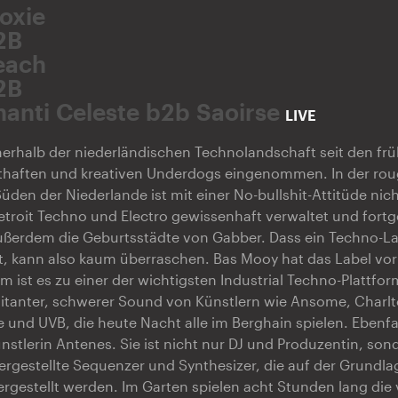
oxie
2B
each
2B
hanti Celeste b2b Saoirse
LIVE
erhalb der niederländischen Technolandschaft seit den fr
nsthaften und kreativen Underdogs eingenommen. In der ro
üden der Niederlande ist mit einer No-bullshit-Attitüde nic
Detroit Techno und Electro gewissenhaft verwaltet und fort
ußerdem die Geburtsstädte von Gabber. Dass ein Techno-La
 kann also kaum überraschen. Bas Mooy hat das Label vor
m ist es zu einer der wichtigsten Industrial Techno-Plattfor
litanter, schwerer Sound von Künstlern wie Ansome, Charl
nd UVB, die heute Nacht alle im Berghain spielen. Ebenfal
nstlerin Antenes. Sie ist nicht nur DJ und Produzentin, sond
hergestellte Sequenzer und Synthesizer, die auf der Grundla
rgestellt werden. Im Garten spielen acht Stunden lang die 