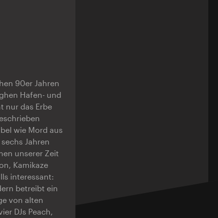
ühen 90er Jahren
ughen Hafen- und
ht nur das Erbe
geschrieben
bel wie Mord aus
 sechs Jahren
men unserer Zeit
ton, Kamikaze
ls interessant:
ern betreibt ein
ge von alten
vier DJs Peach,