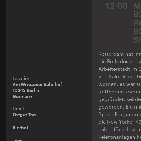
12:00
M
B
P
B
S
Rotterdam hat inn
die Rolle des er
Arbeiterstadt im S
von Italo Disco, 
Location
worden, es war a
Am Wriezener Bahnhof
10243 Berlin
Rotterdam kommt,
Germany
gegründet, seitde
geworden. Ein mi
Label
Space Programme u
Ostgut Ton
die New Yorker Kü
Bierhof
Labor für selbst 
Telefonanlagen he
Jobs