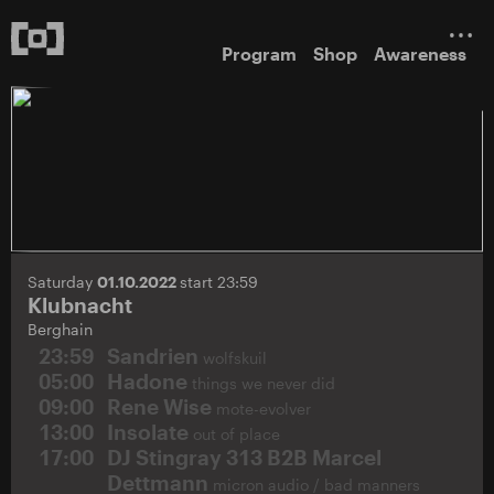
Program
Shop
Awareness
Saturday
01.10.2022
start 23:59
Klubnacht
Berghain
23:59
Sandrien
wolfskuil
05:00
Hadone
things we never did
09:00
Rene Wise
mote-evolver
13:00
Insolate
out of place
17:00
DJ Stingray 313 B2B Marcel
Dettmann
micron audio / bad manners