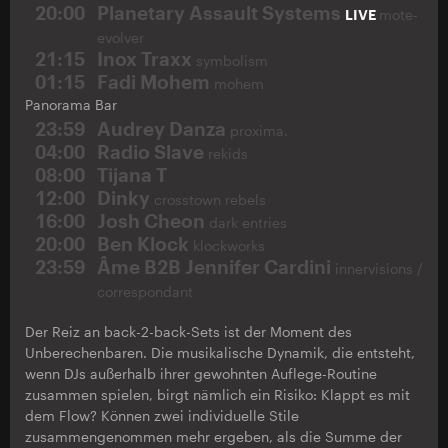
20:00
Planetary Assault Systems
LIVE
mote-
evolver
21:15
Inox Traxx
symbolism
01:15
Fadi Mohem
mohem
Panorama Bar
23:59
Audrey Danza
proxima.
04:00
Radio Slave
rekids
08:00
Tijana T
12:00
Dinky
crosstown rebels
16:00
Josh Cheon
dark entries
20:00
Ben Klock
klockworks
23:59
Âme B2B Jennifer Cardini
innervisions /
correspondant
Der Reiz an back-2-back-Sets ist der Moment des
Unberechenbaren. Die musikalische Dynamik, die entsteht,
wenn DJs außerhalb ihrer gewohnten Auflege-Routine
zusammen spielen, birgt nämlich ein Risiko: Klappt es mit
dem Flow? Können zwei individuelle Stile
zusammengenommen mehr ergeben, als die Summe der