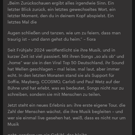
„Beim Zurückschauen ergibt alles irgendwie Sinn. Ein
letzter Blick zurück, ein letztes gewechseltes Wort, ein
letzter Moment, den du in deinem Kopf abspielst. Ein
letztes Mal die
Augen schließen und tanzen, wie um zu feiern, dass man
traurig ist – und dann gehst du heim.“ – fiora
Seit Frühjahr 2024 veröffentlicht sie ihre Musik, und in
kurzer Zeit ist viel passiert. Mit ihren Songs „so als ob“ und
„home“ war sie in den Viral Top 50 Deutschland, ihr Sound
hat Wellen geschlagen – mal leise, mal laut, aber immer
echt. In den letzten Monaten stand sie als Support für
Soffie, Mayberg, CCOSMO, Carlo5 und Paul Wetz auf der
Bühne und hat erlebt, was es bedeutet, Songs nicht nur zu
schreiben, sondern sie mit Menschen zu teilen.
Jetzt steht ein neues Erlebnis an: ihre erste eigene Tour, die
Zahl der Menschen wächst, die ihre Musik begleiten – und
wer sie einmal live gesehen hat, weiß, dass es nicht nur um
Musik
geht, sondern um ein Gefühl, das bleibt.