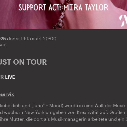
025
doors 19:15 start 20:00
ain
UST ON TOUR
OR
LIVE
eservix
ch liebe dich und „lune“ = Mond) wurde in eine Welt der Musi
 wuchs in New York umgeben von Kreativität auf. Großen E
hre Mutter, die dort als Musikmanagerin arbeitete und ein