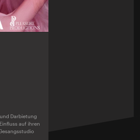
k und Darbietung
influss auf ihren
 Gesangsstudio