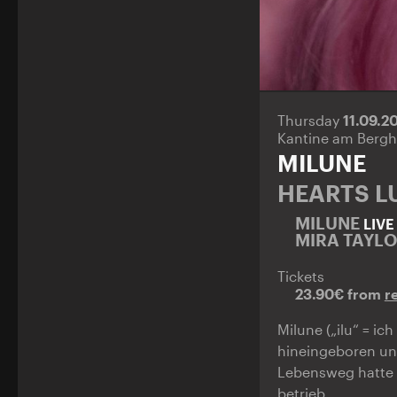
Thursday
11.09.2
Kantine am Bergh
MILUNE
HEARTS L
MILUNE
LIVE
MIRA TAYL
Tickets
23.90€ from
r
Milune („ilu“ = i
hineingeboren und
Lebensweg hatte i
betrieb.