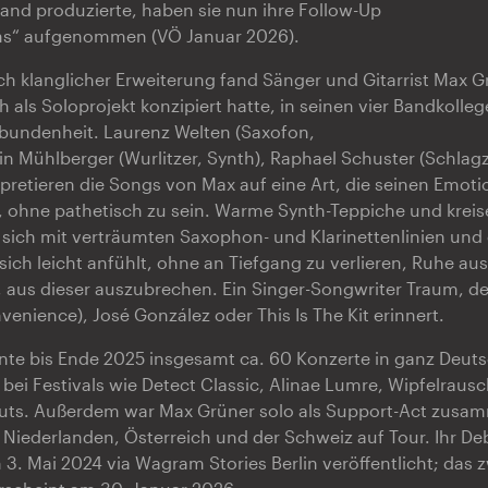
and produzierte, haben sie nun ihre Follow-Up
ons“ aufgenommen (VÖ Januar 2026).
h klanglicher Erweiterung fand Sänger und Gitarrist Max G
 als Soloprojekt konzipiert hatte, in seinen vier Bandkolleg
rbundenheit. Laurenz Welten (Saxofon,
ntin Mühlberger (Wurlitzer, Synth), Raphael Schuster (Schla
erpretieren die Songs von Max auf eine Art, die seinen Emot
, ohne pathetisch zu sein. Warme Synth-Teppiche und kreis
 sich mit verträumten Saxophon- und Klarinettenlinien und
sich leicht anfühlt, ohne an Tiefgang zu verlieren, Ruhe aus
, aus dieser auszubrechen. Ein Singer-Songwriter Traum, de
venience), José González oder This Is The Kit erinnert.
te bis Ende 2025 insgesamt ca. 60 Konzerte in ganz Deuts
e bei Festivals wie Detect Classic, Alinae Lumre, Wipfelrau
uts. Außerdem war Max Grüner solo als Support-Act zusam
 Niederlanden, Österreich und der Schweiz auf Tour. Ihr 
 3. Mai 2024 via Wagram Stories Berlin veröffentlicht; das 