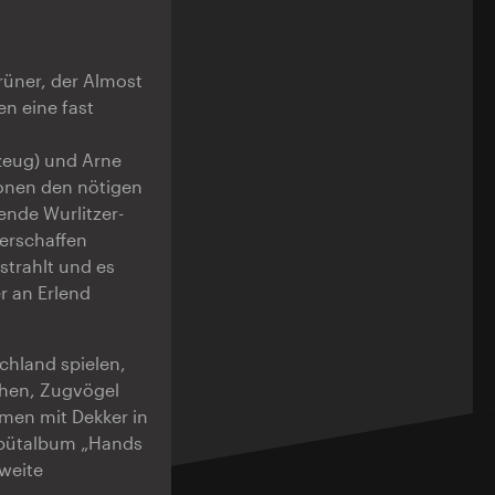
rüner, der Almost
en eine fast
gzeug) und Arne
ionen den nötigen
ende Wurlitzer-
 erschaffen
strahlt und es
r an Erlend
chland spielen,
schen, Zugvögel
men mit Dekker in
Debütalbum „Hands
zweite