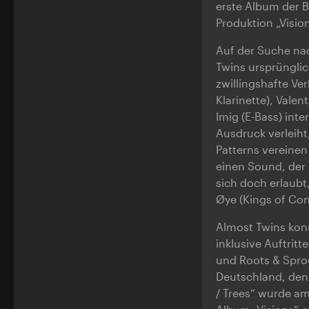
erste Album der B
Produktion „Visi
Auf der Suche nac
Twins ursprünglich
zwillingshafte Ve
Klarinette), Vale
Imig (E-Bass) int
Ausdruck verleiht
Patterns vereinen
einen Sound, der 
sich doch erlaubt
Øye (Kings of Con
Almost Twins konn
inklusive Auftritt
und Roots & Spro
Deutschland, den
/ Trees“ wurde am