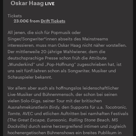
Oskar Haag
LIVE
Tickets
23.00€ from
Drift Tickets
All jenen, die sich für Popmusik oder
Singer/Songwriter*innen abseits des Mainstreams
interessieren, muss man Oskar Haag nicht näher vorstellen.
Der mittlerweile 20-jährige Wahlwiener, dem die
deutschsprachige Presse schon früh die Attribute
„Wunderkind“ und „Pop-Hoffnung“ zugeschrieben hat, ist
uns seit fünf!Jahren schon als Songwriter, Musiker und
Schauspieler bekannt.
Vor allem aber auch als hoffnungslos leidenschaftlicher
Live-Musiker und Bühnenmensch, der schon bei seinen
vielen Solo-Gigs, seiner Tour mit der britischen
Ausnahmekünstlerin
Birdy,
den Supports für u.a.
Tocotronic,
Tomte,
AVEC und etlichen Auftritten bei namhaften Festivals
(The Great Escape, Eurosonic, Rolling Stone Beach, MS
Dockville)
durch seine herzergreifend intimen und zugleich
hochenergetischen Bühnenshows ein breites Publikum in