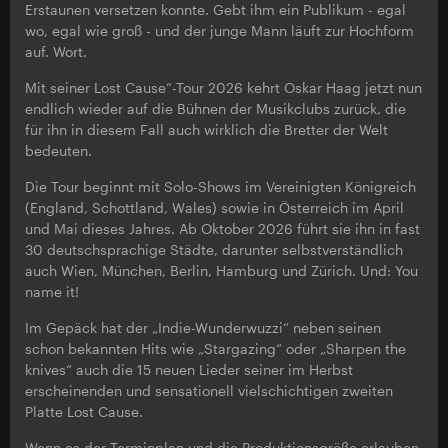
Erstaunen versetzen konnte. Gebt ihm ein Publikum - egal
wo, egal wie groß - und der junge Mann läuft zur Hochform
auf. Wort.
Mit seiner Lost Cause“-Tour 2026 kehrt Oskar Haag jetzt nun
endlich wieder auf die Bühnen der Musikclubs zurück, die
für ihn in diesem Fall auch wirklich die Bretter der Welt
bedeuten.
Die Tour beginnt mit Solo-Shows im Vereinigten Königreich
(England, Schottland, Wales) sowie in Österreich im April
und Mai dieses Jahres. Ab Oktober 2026 führt sie ihn in fast
30 deutschsprachige Städte, darunter selbstverständlich
auch Wien, München, Berlin, Hamburg und Zürich. Und: You
name it!
Im Gepäck hat der „Indie-Wunderwuzzi“ neben seinen
schon bekannten Hits wie „Stargazing“ oder „Sharpen the
knives“ auch die 15 neuen Lieder seiner im Herbst
erscheinenden und sensationell vielschichtigen zweiten
Platte Lost Cause.
Wenn es der Terminplan und die Produktionsgröße erlauben,