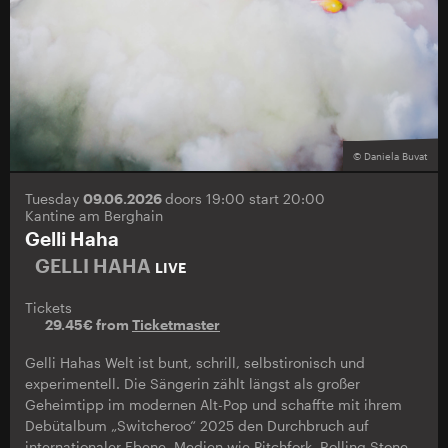
© Daniela Buvat
Tuesday
09.06.2026
doors 19:00 start 20:00
Kantine am Berghain
Gelli Haha
GELLI HAHA
LIVE
Tickets
29.45€ from
Ticketmaster
Gelli Hahas Welt ist bunt, schrill, selbstironisch und
experimentell. Die Sängerin zählt längst als großer
Geheimtipp im modernen Alt-Pop und schaffte mit ihrem
Debütalbum „Switcheroo“ 2025 den Durchbruch auf
internationaler Ebene. Medien wie Pitchfork, Rolling Stone,