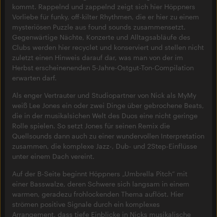
kommt. Rappelnd und zappelnd zeigt sich hier Höppners
Vorliebe für funky, off-kilter Rhythmen, die er hier zu einem
mysteriösen Puzzle aus found sounds zusammensetzt.
Gegenwärtige Nächte, Konzerte und Alltagsabläufe des
Clubs werden hier recyclet und konserviert und stellen nicht
zuletzt einen Hinweis darauf dar, was man von der im
Herbst erscheinenenden 5-Jahre-Ostgut-Ton-Compilation
erwarten darf.
Als enger Vertrauter und Studiopartner von Nick als MyMy
weiß Lee Jones ein oder zwei Dinge über gebrochene Beats,
die in der musikalsichen Welt des Duos eine nicht geringe
Rolle spielen. So setzt Jones für seinen Remix die
Quellsounds dann auch zu einer wundervollen Interpretation
zusammen, die komplexe Jazz-, Dub- und 2Step-Einflüsse
unter einem Dach vereint.
Auf der B-Seite beginnt Höppners „Umbrella Pitch“ mit
einer Basswalze, deren Schwere sich langsam in einem
warmen, geradezu frohlockenden Thema auflöst. Hier
strömen positive Signale durch ein komplexes
Arrangement, dass tiefe Einblicke in Nicks musikalische