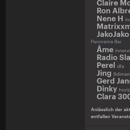
Claire M
Ron Albr
Nene H
in
Matrixx
JakoJak
Panorama Bar
Âme
innerv
Radio Sl
Perel
dfa
Jing
6dimen
Gerd Ja
Dinky
hori
Clara 30
Anlässlich der ak
entfallen Veranst