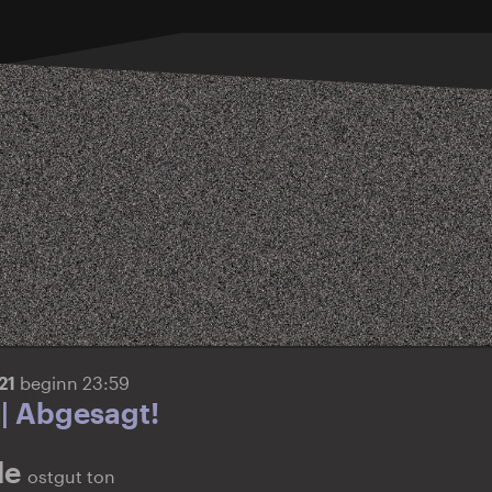
021
beginn 23:59
| Abgesagt!
le
ostgut ton