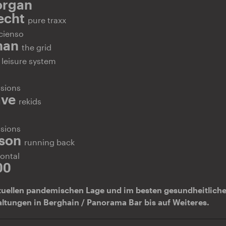
organ
echt
pure traxx
cienso
man
the grid
o
leisure system
isions
ave
rekids
sions
nson
running back
zontal
00
tuellen pandemischen Lage und im besten gesundheitlichen
altungen in Berghain / Panorama Bar bis auf Weiteres.