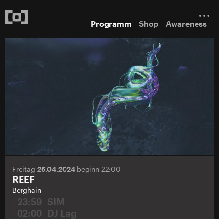
Programm
Shop
Awareness
Freitag
26.04.2024
beginn 22:00
REEF
Berghain
23:59
SIM
02:00
DJ Lag