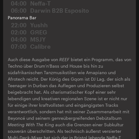
04:00
Neffa-T
06:00
Darwin B2B Esposito
Panorama Bar
22:00
Yushh
02:00
GЯEG
04:00
MSJY
07:00
Calibre
Auch diese Ausgabe von
REEF
bietet ein Programm, das von
Techno über Drum'n'Bass und House bis hin zu
südafrikanischen Tanzmusikstilen wie Amapiano und
Afrotech reicht. Der König des Gqom ist DJ Lag, der sich als
Teenager in Durban das Auflegen und Produzieren selbst
beigebracht hat. Als charismatischer Kopf einer sehr
lebendigen und kreativen regionalen Szene ist er nicht nur
für einige ihrer kraftvollsten und eingängigsten Tracks
verantwortlich, sondern hat mit seiner Zusammenarbeit mit
Beyoncé und seinem genreübergreifenden Debütalbum
Meeting With The King
auch die Grenzen einer Subkultur
souverän überschritten. Als technisch äußerst versierter
Multi-Deck-Mixer hat sich der in Bristol lebende Neffa-T