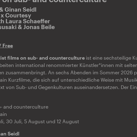
& Ginan Seidl
x Courtesy
th Laura Schaeffer
usaki & Jonas Beile
/ Free
st films on sub- and counterculture
ist eine sechsteilige K
beiten international renommierter Künstler*innen mit selte
n zusammenbringt. An sechs Abenden im Sommer 2026 prä
in Kurzfilme, die sich auf unterschiedliche Weise mit Musi
ext von Sub- und Gegenkulturen auseinandersetzen. Der Eint
ub- and counterculture
hain
Juli, 30 Juli, 5 August und 12 August
an Seidl