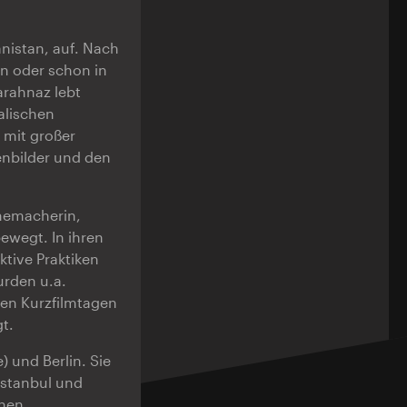
anistan, auf. Nach
an oder schon in
arahnaz lebt
alischen
 mit großer
lenbilder und den
ilmemacherin,
ewegt. In ihren
ktive Praktiken
rden u.a.
len Kurzfilmtagen
t.
) und Berlin. Sie
Istanbul und
chen