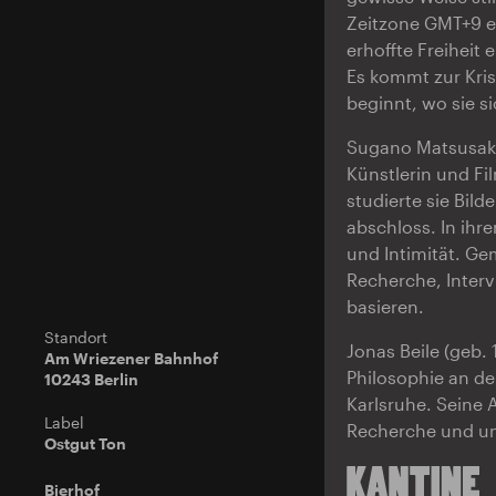
Zeitzone GMT+9 ei
erhoffte Freiheit
Es kommt zur Kris
beginnt, wo sie s
Sugano Matsusaki 
Künstlerin und Fi
studierte sie Bild
abschloss. In ihre
und Intimität. Ge
Recherche, Interv
basieren.
Standort
Jonas Beile (geb. 
Am Wriezener Bahnhof
Philosophie an de
10243 Berlin
Karlsruhe. Seine 
Label
Recherche und unt
Ostgut Ton
Bierhof