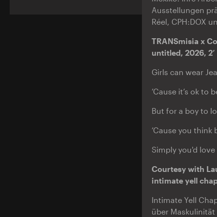
Ausstellungen prä
Réel, CPH:DOX un
TRANSmisia x Co
untitled, 2026, 2’
Girls can wear Je
’Cause it’s ok to b
But for a boy to lo
’Cause you think b
Simply you'd love 
Courtesy with La
intimate yell chap
Intimate Yell Cha
über Maskulinität