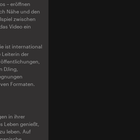
os – eröffnen
ach Nähe und den
lspiel zwischen
 das Video ein
e ist international
 Leiterin der
eröffentlichungen,
n DJing,
gegnungen
tiven Formaten.
en in ihrer
s Leben genießt,
 zu leben. Auf
apanische