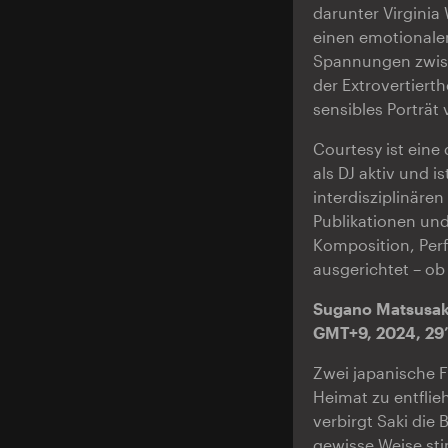
darunter Virginia
einen emotional
Spannungen zwisch
der Extrovertierth
sensibles Porträt
Courtesy ist eine 
als DJ aktiv und i
interdisziplinären
Publikationen und
Komposition, Per
ausgerichtet – ob
Sugano Matsusaki
GMT+9, 2024, 29
Zwei japanische F
Heimat zu entfli
verbirgt Saki die 
gewisse Weise sti