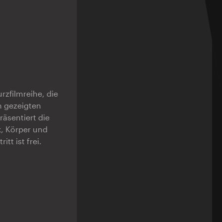
urzfilmreihe, die
n gezeigten
sentiert die
k, Körper und
ritt ist frei.