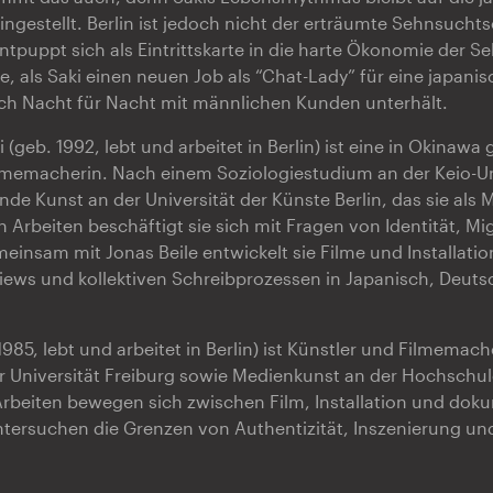
ngestellt. Berlin ist jedoch nicht der erträumte Sehnsuchts
 entpuppt sich als Eintrittskarte in die harte Ökonomie der 
e, als Saki einen neuen Job als “Chat-Lady” für eine japani
ich Nacht für Nacht mit männlichen Kunden unterhält.
(geb. 1992, lebt und arbeitet in Berlin) ist eine in Okinawa
lmemacherin. Nach einem Soziologiestudium an der Keio-Uni
ende Kunst an der Universität der Künste Berlin, das sie als 
n Arbeiten beschäftigt sie sich mit Fragen von Identität, M
meinsam mit Jonas Beile entwickelt sie Filme und Installatio
iews und kollektiven Schreibprozessen in Japanisch, Deuts
1985, lebt und arbeitet in Berlin) ist Künstler und Filmemache
r Universität Freiburg sowie Medienkunst an der Hochschul
Arbeiten bewegen sich zwischen Film, Installation und dok
ersuchen die Grenzen von Authentizität, Inszenierung und 