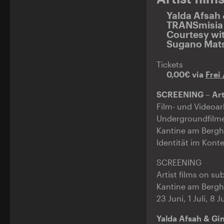
Yalda Afsah 
TRANSmisia 
Courtesy wi
Sugano Mats
Tickets
0,00€ via
Frei 
SCREENING – Arti
Film- und Videoar
Undergroundfilme
Kantine am Bergha
Identität im Kont
SCREENING
Artist films on s
Kantine am Berg
23 Juni, 1 Juli, 8 
Yalda Afsah & Gin