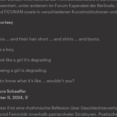
sentiert, unter anderem im Forum Expanded der Berlinale, 
d FICUNAM sowie in verschiedenen Kunstinstitutionen und
urtesy
ans … and their hair short … and shirts … and boots.
e a boy.
ok like a girl it’s degrading
eing a girl is degrading.
to know what it’s like … wouldn’t you?
ura Schaeffer
ter II, 2024, 5’
pter II ist eine rhythmische Reflexion über Geschlechterverh
 und Feminität innerhalb patriarchaler Strukturen. Poetisch