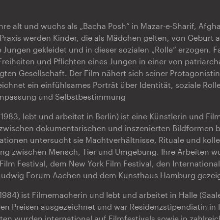
ahre alt und wuchs als „Bacha Posh“ in Mazar-e-Sharif, Afgh
n Praxis werden Kinder, die als Mädchen gelten, von Geburt 
 Jungen gekleidet und in dieser sozialen „Rolle“ erzogen. F
reiheiten und Pflichten eines Jungen in einer von patriarch
gten Gesellschaft. Der Film nähert sich seiner Protagonistin
eichnet ein einfühlsames Porträt über Identität, soziale Rol
 Anpassung und Selbstbestimmung
1983, lebt und arbeitet in Berlin) ist eine Künstlerin und F
 zwischen dokumentarischen und inszenierten Bildformen b
lationen untersucht sie Machtverhältnisse, Rituale und kolle
ung zwischen Mensch, Tier und Umgebung. Ihre Arbeiten wu
ilm Festival, dem New York Film Festival, den Internationa
 Ludwig Forum Aachen und dem Kunsthaus Hamburg gezeig
1984) ist Filmemacherin und lebt und arbeitet in Halle (Saale
n Preisen ausgezeichnet und war Residenzstipendiatin in 
iten wurden international auf Filmfestivals sowie in zahlrei