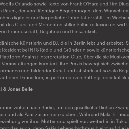
 Woolfs Orlando sowie Texte von Frank O’Hara und Tim Dlug
en Raum, der von flüchtigen Begegnungen, dem Wunsch n
en digitaler und körperlicher Intimität erzählt. Im Wechse
eit des Clubs und Momenten stiller Selbstreflexion entwirft
 von Freundschaft, Begehren und Einsamkeit.
dänische Künstlerin und DJ, die in Berlin lebt und arbeitet. Si
st Resident bei NTS Radio und Gründerin sowie künstlerische
 Plattform Against Interpretation Club, über die sie Musikv
 Veranstaltungen kuratiert. Ihre Praxis bewegt sich zwische
formance und bildender Kunst und ist stark auf soziale Be
 auf dem Dancefloor, in performativen Settings oder kollek
 & Jonas Beile
’
rauen ziehen nach Berlin, um den gesellschaftlichen Zwäng
ehen und als Paar zusammenzuleben. Während Maki ihr neue
Beziehung vor ihrer Mutter und spielt vor, weiterhin in Tokio
mmt das auch, denn Sakis Lebensrhythmus bleibt auf die j