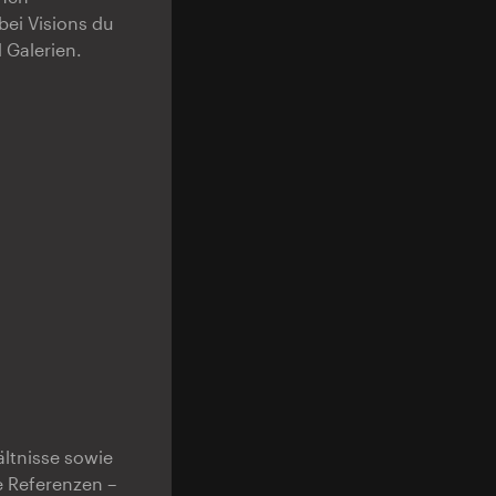
bei Visions du
 Galerien.
ältnisse sowie
e Referenzen –