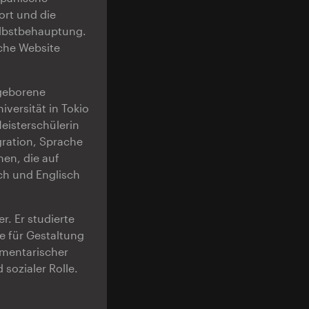
ort und die
Selbstbehauptung.
sche Website
 geborene
versität in Tokio
Meisterschülerin
igration, Sprache
nen, die auf
ch und Englisch
r. Er studierte
e für Gestaltung
umentarischer
sozialer Rolle.