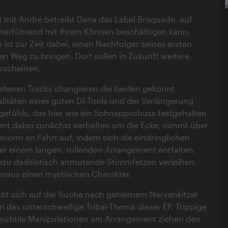
t mit André betreibt Dana das Label Broquade, auf
terführend mit ihrem Können beschäftigen kann.
 ist zur Zeit dabei, einen Nachfolger seines ersten
den Weg zu bringen. Dort sollen in Zukunft weitere
erscheinen.
retenen Tracks changieren die beiden gekonnt
itäten eines guten DJ-Tools und der Verlängerung
gefühls, das hier wie ein Schnappschuss festgehalten
mmt dabei zunächst verhalten um die Ecke, nimmt über
enorm an Fahrt auf, indem sich die eindringlichen
er einem langen, rollenden Arrangement entfalten.
dezu dadaistisch anmutende Stimmfetzen verleihen
inaus einen mystischen Charakter.
äbt sich auf der Suche nach geheimem Nervenkitzel
in das unterschwellige Tribal-Thema dieser EP. Trippige
d subtile Manipulationen am Arrangement ziehen den