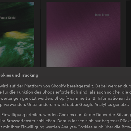
ookies und Tracking
O-TON 130
wird auf der Plattform von Shopify bereitgestellt. Dabei werden du
ula Koski |
Inox Traxx | Love Letter
e für die Funktion des Shops erforderlich sind, als auch solche, die 
EP
·
Download
·
Limited Edition
wertungen genutzt werden. Shopify sammelt z. B. Informationen da
op verwenden. Unter anderem wird dabei Google Analytics genutzt.
 Einwilligung erteilen, werden Cookies nur für die Dauer der Sitzun
Ihr Browserfenster schließen. Daraus lassen sich nur begrenzt Rücks
st mit Ihrer Einwilligung werden Analyse-Cookies auch über die Bro