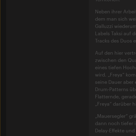
Neben ihrer Arbei
dem man sich wei
Galluzzi wiederum
Labels Taksi auf 
Tracks des Duos 
Auf den hier vert
zwischen den Qual
eines tiefen Hoch
wird. „Freya“ ko
seine Dauer aber 
Drum-Patterns üb
Flatternde, gera
„Freya“ darüber h
„Mauersegler“ gr
dann noch tiefer 
Delay-Effekte un