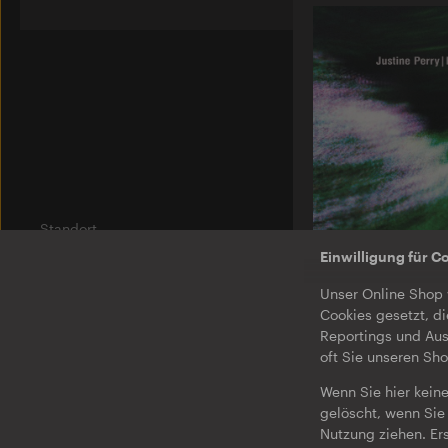
Standort
Am Wriezener Bahnhof
Einwilligung für C
10243 Berlin
O-TON 131
Unser Online Shop 
Justine Perry & Pa
Label
Cookies gesetzt, di
Paired Works
Ostgut Ton
Reportings und Aus
EP
·
Download
oft Sie unseren Sh
Bierhof
Wenn Sie hier keine
Jobs
gelöscht, wenn Sie 
Nutzung ziehen. Er
Impressum