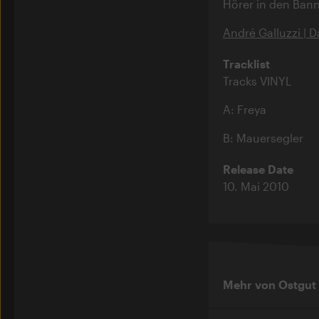
Hörer in den Ban
André Galluzzi | D
Tracklist
Tracks VINYL
A: Freya
B: Mauersegler
Release Date
10. Mai 2010
Mehr von Ostgut