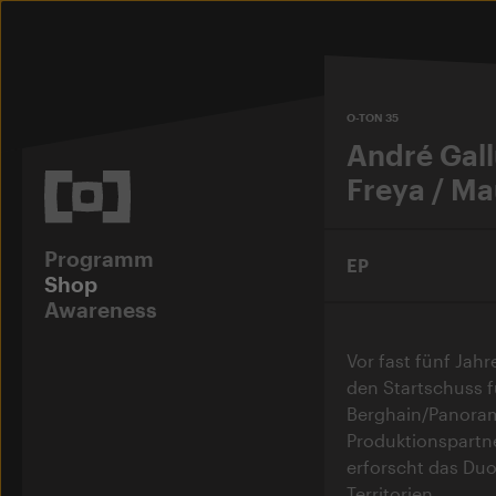
O-TON 35
André Gall
Freya / Ma
Programm
EP
Shop
Awareness
Vor fast fünf Jahr
den Startschuss f
Berghain/Panorama
Produktionspartn
erforscht das Duo
Territorien.