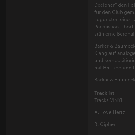
Decipher“ den Foku
für den Club gem
zugunsten einer 
Perkussion – hört
stählerne Berghai
Barker & Baumecke
Klang auf analog
und kompositioris
mit Haltung und L
Barker & Baumecke
Tracklist
Tracks VINYL
A. Love Hertz
B. Cipher