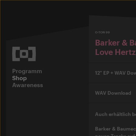
O-TON 99
Barker & 
Love Hertz
Programm
12" EP + WAV Do
Shop
Awareness
WAV Download
Auch erhältlich b
Barker & Baumec
neuen Tracks auf 