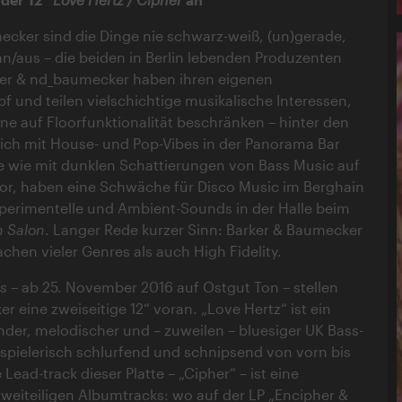
ecker sind die Dinge nie schwarz-weiß, (un)gerade,
an/aus – die beiden in Berlin lebenden Produzenten
er & nd_baumecker haben ihren eigenen
f und teilen vielschichtige musikalische Interessen,
eine auf Floorfunktionalität beschränken – hinter den
sich mit House- und Pop-Vibes in der Panorama Bar
 wie mit dunklen Schattierungen von Bass Music auf
or, haben eine Schwäche für Disco Music im Berghain
xperimentelle und Ambient-Sounds in der Halle beim
n Salon
. Langer Rede kurzer Sinn: Barker & Baumecker
achen vieler Genres als auch High Fidelity.
s
– ab 25. November 2016 auf Ostgut Ton – stellen
r eine zweiseitige 12“ voran. „Love Hertz“ ist ein
nder, melodischer und – zuweilen – bluesiger UK Bass-
k, spielerisch schlurfend und schnipsend von vorn bis
 Lead-track dieser Platte – „Cipher“ – ist eine
weiteiligen Albumtracks: wo auf der LP „Encipher &