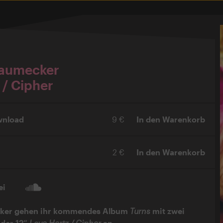
Baumecker
 / Cipher
wnload
9 €
In den Warenkorb
2 €
In den Warenkorb
ei
ker gehen ihr kommendes Album
Turns
mit zwei
der 12“
Love Hertz / Cipher
an