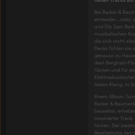
Bei Barker & Baum
entweder...oder, 
und DJs Sam Bark
musikalischen Kop
die sich nicht all
Decks fühlen sie 
genauso zu Hause
dem Berghain-Flo
Garten und für e
Elektroakustische
lieben Klang, in S
Ihrem Album
Turn
Barker & Baumecke
beseelter, erhebe
inspirierter Trac
hinten. Der zweite
Bearbeitung des z