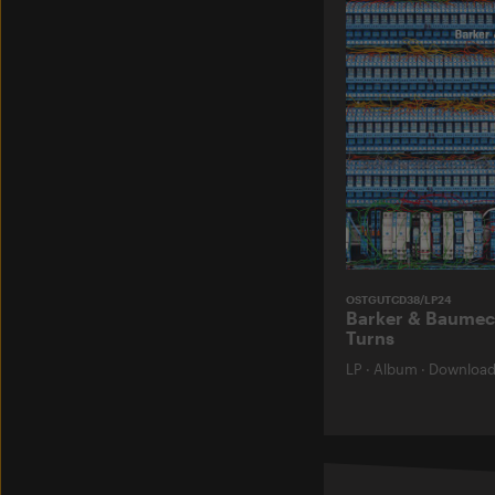
OSTGUTCD38/LP24
Barker & Baumec
Turns
LP
·
Album
·
Downloa