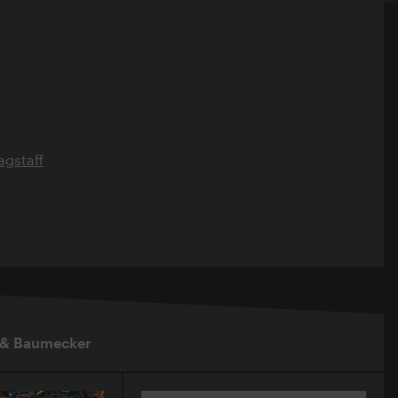
gstaff
 & Baumecker