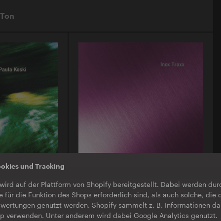
 Ton
ookies und Tracking
O-TON 130
wird auf der Plattform von Shopify bereitgestellt. Dabei werden du
ula Koski |
Inox Traxx | Love Letter
e für die Funktion des Shops erforderlich sind, als auch solche, die 
EP
·
Download
·
Limited Edition
wertungen genutzt werden. Shopify sammelt z. B. Informationen da
op verwenden. Unter anderem wird dabei Google Analytics genutzt.