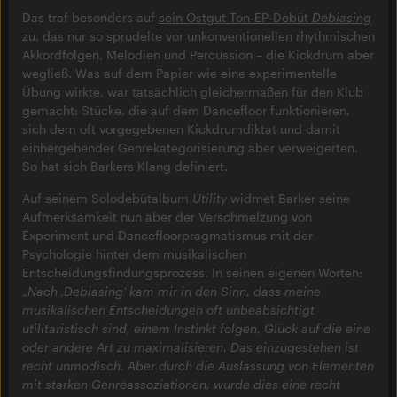
Das traf besonders auf
sein Ostgut Ton-EP-Debüt
Debiasing
zu, das nur so sprudelte vor unkonventionellen rhythmischen
Akkordfolgen, Melodien und Percussion – die Kickdrum aber
wegließ. Was auf dem Papier wie eine experimentelle
Übung wirkte, war tatsächlich gleichermaßen für den Klub
gemacht: Stücke, die auf dem Dancefloor funktionieren,
sich dem oft vorgegebenen Kickdrumdiktat und damit
einhergehender Genrekategorisierung aber verweigerten.
So hat sich Barkers Klang definiert.
Auf seinem Solodebütalbum
Utility
widmet Barker seine
Aufmerksamkeit nun aber der Verschmelzung von
Experiment und Dancefloorpragmatismus mit der
Psychologie hinter dem musikalischen
Entscheidungsfindungsprozess. In seinen eigenen Worten:
„
Nach ‚Debiasing‘ kam mir in den Sinn, dass meine
musikalischen Entscheidungen oft unbeabsichtigt
utilitaristisch sind, einem Instinkt folgen, Glück auf die eine
oder andere Art zu maximalisieren. Das einzugestehen ist
recht unmodisch. Aber durch die Auslassung von Elementen
mit starken Genreassoziationen, wurde dies eine recht