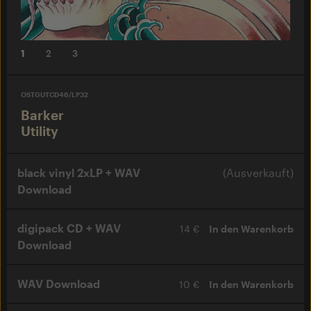
1
2
3
OSTGUTCD46/LP32
Barker
Utility
black vinyl 2xLP + WAV
(Ausverkauft)
Download
digipack CD + WAV
14 €
In den Warenkorb
Download
WAV Download
10 €
In den Warenkorb