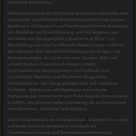
natürliche Konsequenz.
“
Dementsprechend ist
Utility
eine spielerisch-neckische aber
unironische musikalische Betrachtungsweise eines ganzen
Spektrums utilitaristisch und transhumanistischer Konzepte:
Von Modellen zur Quantifizierung von Wohlergehen und
Verläufen von Glückseligkeit („Gradients of Bliss“) zur
Abschaffung von Leid für fühlende Wesen (meint: nicht nur
den Mensch) über die ethische Nutzung von Drogen und
Nanotechnologie. Im Laufe von neun Stücken ebbt und
schwillt Barkers Vision durch Wogen zutiefst
psychedelischer Musikvignetten; freifließende und
futuristische Melodien und Rhythmen als gezielte
Hirnstimulation. Der Klang gründet stark auf modularer
Synthese, ebenso wie selbstgebaute mechnische
Klangerzeuger, Instrumente und Plate Reverbs Atmosphären
schaffen, die gleichermaßen fremdartig als auch emotional
vertraut wirken, funktional und utopisch.
Utility
ist keinesfalls ein Konzeptalbum. Vielmehr ist es eine
aufrechte Auseinandersetzung mit Musik als
Freudenmaximierung und Bewusstseinserweiterung.