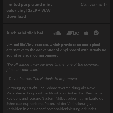
limited purple and mint
(Ausverkauft)
color vinyl 2xLP + WAV
Download
Auch erhältlich bei
Limited BioVinyl repress, which provides an ecological
alternative to the conventional vinyl record with strictly no
sound or visual compromises.
“We all dance away our lives to the tune of the sovereign
pleasure-pain axis.”
– David Pearce,
The Hedonistic Imperative
Vergnügungssucht und Schmerzvermeidung als Rave-
Metapher – das passt zur Musik von
Barker
. Der Berghain-
Resident und
Leisure System
-Mitbetreiber hat im Laufe der
Jahre das euphorische Potenzial der Veränderung von
Variablen in der Dancefloorschablonisierung erkundet.