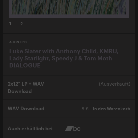
1
2
A-TON LP13
Luke Slater with Anthony Child, KMRU,
Lady Starlight, Speedy J & Tom Moth
DIALOGUE
2x12" LP + WAV
(Ausverkauft)
Download
WAV Download
8 €
In den Warenkorb
Auch erhältlich bei