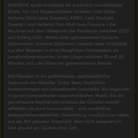
DIALOGUE
wurde konzipiert als Austausch musikalischer
Briefe, hin- und hergeschrieben zwischen Luke Slater,
Anthony Child (alias Surgeon), KMRU, Lady Starlight,
Speedy J und Harfenist Tom Moth (von Florence + the
Machine) auf dem Höhepunkt der Pandemie zwischen 2020
und Anfang 2021. Mittels einer gemeinsamen Sprache
rhythmischer Ambient Electronics besteht jeder
DIALOGUE
aus drei Akteuren in einer klanglichen Konversation als
Langformimprovisation, in der Länge zwischen 15 und 25
Minuten, mit Luke Slater als gemeinsamem Nenner.
Das Resultat ist ein grüblerischer, psychedelischer
Austausch von Melodie, Textur, Bass, Oszillation,
Ausweichungen und schwellender Lautstärke, die organisch
in ganze Kompositionen zusammenlaufen. Musik, die die
gemeinsame Realität von Isolation der Künstler sowohl
reflektiert als auch transzendiert – eine meditative,
bewusstseinserweiternde Umwidmung musikalischer Ideen,
aus der Not geboren. Kosmisch, aber nicht eskapistisch.
Und absolut ein Zeichen ihrer Zeit.