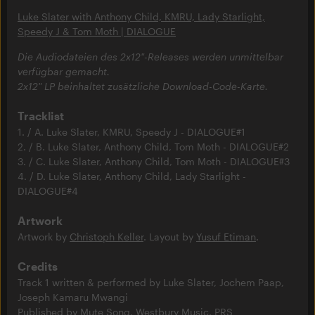
Luke Slater with Anthony Child, KMRU, Lady Starlight,
Speedy J & Tom Moth | DIALOGUE
Die Audiodateien des 2x12"-Releases werden unmittelbar
verfügbar gemacht.
2x12" LP beinhaltet zusätzliche Download-Code-Karte.
Tracklist
1. / A. Luke Slater, KMRU, Speedy J - DIALOGUE#1
2. / B. Luke Slater, Anthony Child, Tom Moth - DIALOGUE#2
3. / C. Luke Slater, Anthony Child, Tom Moth - DIALOGUE#3
4. / D. Luke Slater, Anthony Child, Lady Starlight -
DIALOGUE#4
Artwork
Artwork by
Christoph Keller
. Layout by
Yusuf Etiman
.
Credits
Track 1 written & performed by Luke Slater, Jochem Paap,
Joseph Kamaru Mwangi
Published by Mute Song, Westbury Music, PRS