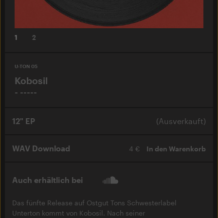
1
2
U-TON 05
Kobosil
- -----
12" EP
(Ausverkauft)
WAV Download
4 €
In den Warenkorb
Auch erhältlich bei
Das fünfte Release auf Ostgut Tons Schwesterlabel
Unterton kommt von Kobosil. Nach seiner