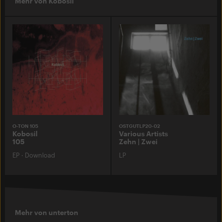
Mehr von Kobosil
O-TON 105
OSTGUTLP20-02
Kobosil
Various Artists
105
Zehn | Zwei
EP
·
Download
LP
Mehr von unterton