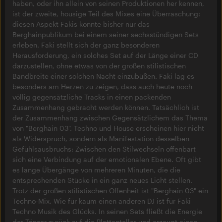
haben, oder ihn allein von seinen Produktionen her kennen,
ist der zweite, housige Teil des Mixes eine Überraschung:
diesen Aspekt Fakis konnte bisher nur das
Berghainpublikum bei einem seiner sechsstündigen Sets
erleben. Faki stellt sich der ganz besonderen
Herausforderung, ein solches Set auf der Länge einer CD
darzustellen, ohne etwas von der großen stilistischen
Bandbreite einer solchen Nacht einzubüßen. Faki lag es
besonders am Herzen zu zeigen, dass auch heute noch
völlig gegensätzliche Tracks in einen packenden
Zusammenhang gebracht werden können. Tatsächlich ist
der Zusammenhang zwischen Gegensätzlichem das Thema
von "Berghain 03". Techno und House erscheinen hier nicht
als Widerspruch, sondern als Manifestation desselben
Gefühlsausbruchs: Zwischen den Stilwechseln offenbart
sich eine Verbindung auf der emotionalen Ebene. Oft gibt
es lange Übergänge von mehreren Minuten, die die
entsprechenden Stücke in ein ganz neues Licht stellen.
Trotz der großen stilistischen Offenheit ist "Berghain 03" ein
Techno-Mix. Wie für kaum einen anderen DJ ist für Faki
Techno Musik des Glücks. In seinen Sets fließt die Energie
der Tänzer zurück auf die Plattenteller und erzeugt einen