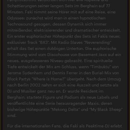
Schattierungen seiner langen Sets im Berghain auf 77
Minuten. Faki nimmt seine Hörer mit auf eine Reise, eine
Odyssee: zunächst wird man in einen hypnotischen
Technosound gesogen, dessen Dynamik sich immer
mitreißender, elektrisierender und dramatischer entwickelt.
Ein erster euphorischer Höhepunkt des Sets ist Fakis neuer,
exklusiver Track "BX3". Mit Radio Slaves "Neverending"
erhält das Set einen dubbigen Unterton. Die euphorische
Stimmung wird vom Discohouse von Basement Jaxx auf ein
neues, ausgelassenes Niveau gebracht. Eine spirituelle
Tiefe entwickelt der Mix am Schluss, wenn "Timbuktu" von
Jerome Sydenham und Dennis Ferrer in den Burial-Mix von
Block Partys "Where is Home?" übergeht. Nach dem Umzug
nach Berlin 2002 nahm er sich eine Auszeit und setzte als
DJ und Musiker ganz neu an. Er wurde Resident im
Berghain, startete Figure und Podium als neue Labels und
veröffentlichte eine Serie herausragender Maxis, deren
bisherige Höhepunkte "Mekong Delta" und "My Black Sheep"
sind.
Für die internationalen Fans, die Faki als Peaktime-DJ erlebt