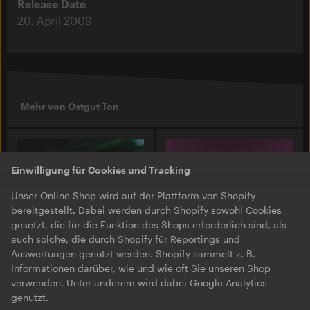
Release Date
20. April 2009
Mehr von Ostgut Ton
Einwilligung für Cookies und Tracking
Unser Online Shop wird auf der Plattform von Shopify
bereitgestellt. Dabei werden durch Shopify sowohl Cookies
gesetzt, die für die Funktion des Shops erforderlich sind, als
auch solche, die durch Shopify für Reportings und
Auswertungen genutzt werden. Shopify sammelt z. B.
Informationen darüber, wie und wie oft Sie unseren Shop
O-TON 131
O-TON 130
verwenden. Unter anderem wird dabei Google Analytics
Justine Perry & Paula Koski
Inox Traxx | Love Letter
genutzt.
| Paired Works